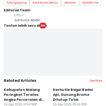
tulungagung
konservasi penyu
relawan
Update me
Editorial Team
Editor
Zumrotul Abidin
Tonton lebih seru di
Related Articles
See More
Kabupaten Malang
Karhutla Bagai Badai
B
Peringkat Teratas
Api, Gunung Bromo
L
Angka Perceraian di
Ditutup Total
B
Jatim
09 Agu 2026, 10:04 WIB
09 Agu 2026, 05:24 WIB
Se
08