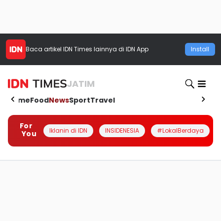
Baca artikel
IDN Times
lainnya di IDN App
Install
JATIM
Home
Food
News
Sport
Travel
For
Iklanin di IDN
INSIDENESIA
#LokalBerdaya
You