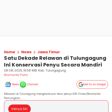
Home
News
Jawa Timur
Satu Dekade Relawan di Tulungagung
Ini Konservasi Penyu Secara Mandiri
08 Okt 2025, 16:58 WIB
Kab. Tulungagung
Bramanta Putra
News
Channel
Add Us on Google
Relawan di Tulunagung mengevakuasi telur penyu.IDN Times/Bramanta
Pamungkas
Intinya Sih