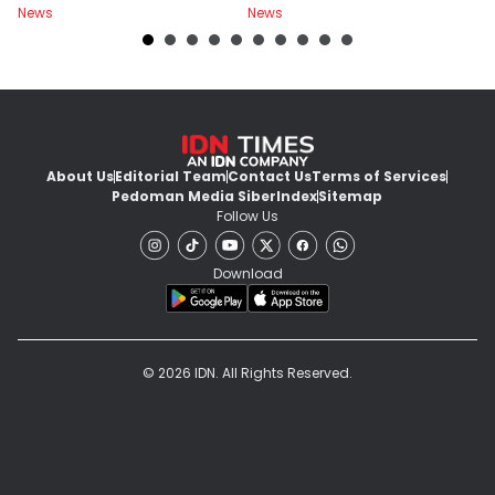
News
News
Ne
About Us
Editorial Team
Contact Us
Terms of Services
Pedoman Media Siber
Index
Sitemap
Follow Us
Download
© 2026 IDN. All Rights Reserved.