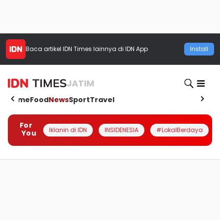
Baca artikel
IDN Times
lainnya di IDN App
Install
JATIM
Home
Food
News
Sport
Travel
For
Iklanin di IDN
INSIDENESIA
#LokalBerdaya
You