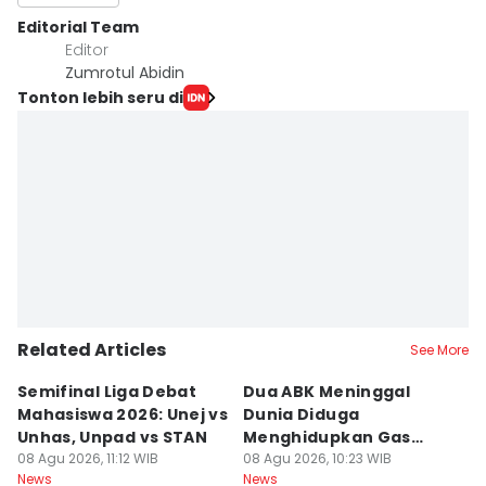
Editorial Team
Editor
Zumrotul Abidin
Tonton lebih seru di
Related Articles
See More
Semifinal Liga Debat
Dua ABK Meninggal
R
Mahasiswa 2026: Unej vs
Dunia Diduga
F
Unhas, Unpad vs STAN
Menghidupkan Gas
W
08 Agu 2026, 11:12 WIB
Beracun di Kapal
08 Agu 2026, 10:23 WIB
R
08
News
News
Ne