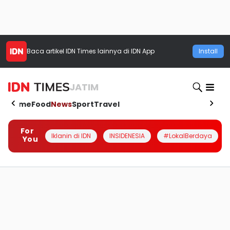
Baca artikel
IDN Times
lainnya di IDN App
Install
JATIM
Home
Food
News
Sport
Travel
For
Iklanin di IDN
INSIDENESIA
#LokalBerdaya
You