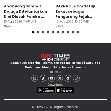
Anak yang Sempat
BAZNAS Jatim Setuju
B
Diduga Ditelantarkan
Zakat sebagai
K
Kini Diasuh Pemkot
Pengurang Pajak
K
Surabaya
10 Agu 2026, 11:05 WIB
Langsung
10 Agu 2026, 10:06 WIB
B
10
News
News
Ne
About Us
Editorial Team
Contact Us
Terms of Services
Pedoman Media Siber
Index
Sitemap
Follow Us
Download
© 2026 IDN. All Rights Reserved.