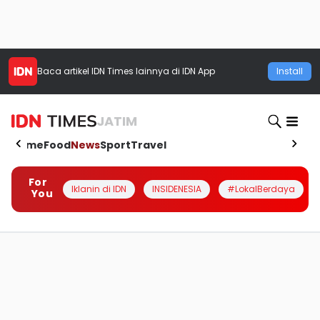
Baca artikel
IDN Times
lainnya di IDN App
Install
JATIM
Home
Food
News
Sport
Travel
For
Iklanin di IDN
INSIDENESIA
#LokalBerdaya
You