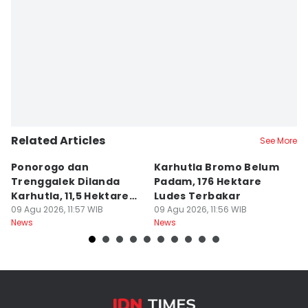
Related Articles
See More
Ponorogo dan
Karhutla Bromo Belum
K
Trenggalek Dilanda
Padam, 176 Hektare
P
Karhutla, 11,5 Hektare
Ludes Terbakar
A
Terbakar
09 Agu 2026, 11:57 WIB
09 Agu 2026, 11:56 WIB
J
09
News
News
Ne