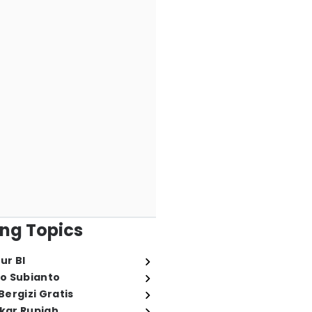
ng Topics
ur BI
o Subianto
ergizi Gratis
ukar Rupiah