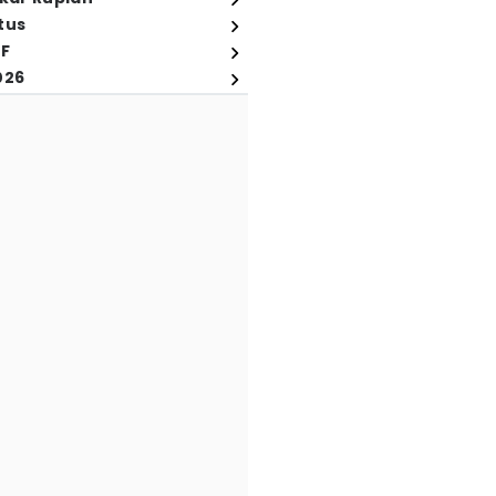
tus
FF
026