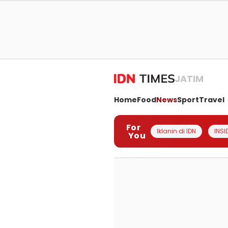
JATIM
Home
Food
News
Sport
Travel
For
Iklanin di IDN
INSI
You