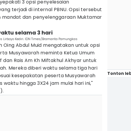
epakati 3 opsi penyelesaian
ang terjadi di internal PBNU. Opsi tersebut
an mandat dan penyelenggaraan Muktamar
 waktu selama 3 hari
 Lirboyo Kediri. IDN Times/Bramanta Pamungkas
h Oing Abdul Muid mengatakan untuk opsi
serta Musyawarah meminta Ketua Umum
f dan Rais Am Kh Miftakhul Akhyar untuk
h. Mereka diberi waktu selama tiga hari
Tonton leb
. "Sesuai kesepakatan peserta Musyawarah
s waktu hingga 3X24 jam mulai hari ini,"
).