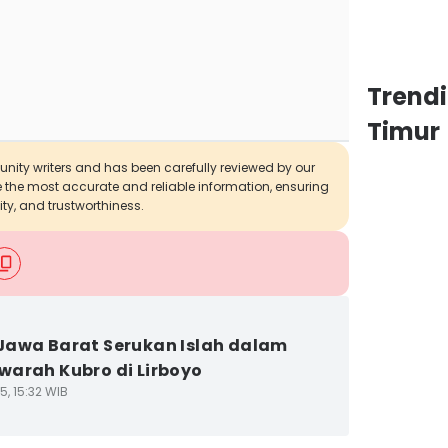
Trend
Timur
munity writers and has been carefully reviewed by our
de the most accurate and reliable information, ensuring
ity, and trustworthiness.
awa Barat Serukan Islah dalam
arah Kubro di Lirboyo
5, 15:32 WIB