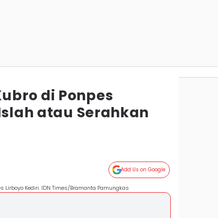
ubro di Ponpes
 Islah atau Serahkan
Add Us on Google
 Lirboyo Kediri. IDN Times/Bramanta Pamungkas