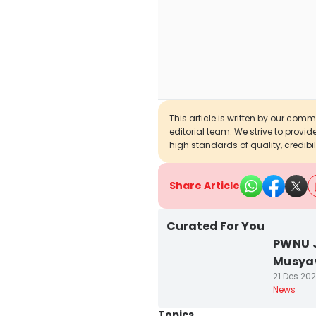
This article is written by our com
editorial team. We strive to provi
high standards of quality, credibil
Share Article
Curated For You
PWNU J
Musyaw
21 Des 202
News
Topics