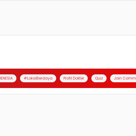
DENESIA
#LokalBerdaya
Profil Dokter
Quiz
Join Comm