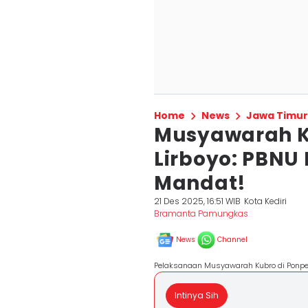
Home
News
Jawa Timur
Musyawarah K
Lirboyo: PBNU
Mandat!
21 Des 2025, 16:51 WIB
Kota Kediri
Bramanta Pamungkas
News
Channel
Pelaksanaan Musyawarah Kubro di Ponpes
Intinya Sih