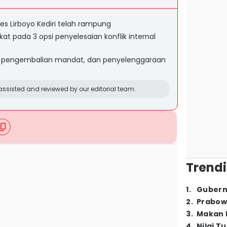
s Lirboyo Kediri telah rampung
t pada 3 opsi penyelesaian konflik internal
ah, pengembalian mandat, dan penyelenggaraan
ssisted and reviewed by our editorial team.
Trendi
1
.
Gubern
2
.
Prabow
3
.
Makan B
4
.
Nilai T