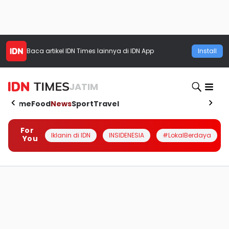
Baca artikel
IDN Times
lainnya di IDN App
Install
JATIM
Home
Food
News
Sport
Travel
For
Iklanin di IDN
INSIDENESIA
#LokalBerdaya
You