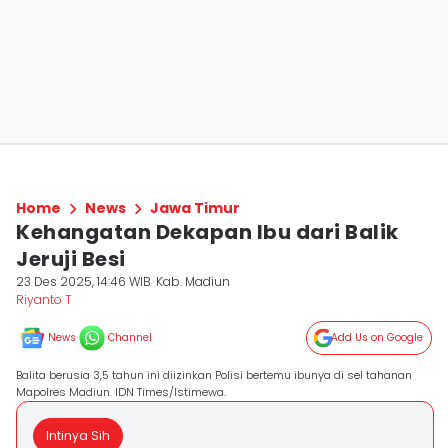
Home
News
Jawa Timur
Kehangatan Dekapan Ibu dari Balik
Jeruji Besi
23 Des 2025, 14:46 WIB
Kab. Madiun
Riyanto T
News
Channel
Add Us on Google
Balita berusia 3,5 tahun ini diizinkan Polisi bertemu ibunya di sel tahanan
Mapolres Madiun. IDN Times/Istimewa.
Intinya Sih