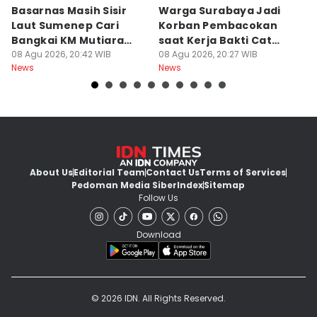
Basarnas Masih Sisir
Warga Surabaya Jadi
E
Laut Sumenep Cari
Korban Pembacokan
B
Bangkai KM Mutiara
saat Kerja Bakti Cat
P
Sentosa II
08 Agu 2026, 20:42 WIB
Gapura
08 Agu 2026, 20:27 WIB
N
08
News
News
Ne
About Us
Editorial Team
Contact Us
Terms of Services
Pedoman Media Siber
Index
Sitemap
Follow Us
Download
© 2026 IDN. All Rights Reserved.