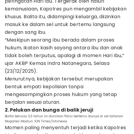
peringatan Hari Ibu. Tergerak oleh naluri
kemanusiaan, Kapolres pun mengambil kebijakan
khusus. Balita itu, didampingi keluarga, diizinkan
masuk ke dalam sel untuk bertemu langsung
dengan sang ibu.
“Meskipun seorang ibu berada dalam proses
hukum, ikatan kasih sayang antara ibu dan anak
tidak boleh terputus, apalagi di momen Hari Ibu,”
ujar AKBP Kemas Indra Natanegara, Selasa
(23/12/2025).
Menurutnya, kebijakan tersebut merupakan
bentuk empati kepolisian tanpa
mengesampingkan proses hukum yang tetap
berjalan sesuai aturan.
2. Pelukan dan bunga di balik jeruji
Balita berusia 3,5 tahun ini diizinkan Polisi bertemu ibunya di sel tahanan
Mapolres Madiun. IDN Times/Istimewa.
Momen paling menyentuh terjadi ketika Kapolres