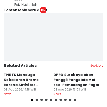
Faiz Nashrillah
Tonton lebih seru di
Related Articles
See More
TNBTS Menduga
DPRD Surabaya akan
Semi
Kebakaran Bromo
Panggil Pengelola Mal
M
karena Aktivitas
soal Pemasangan Pagar
U
Manusia
08 Agu 2026, 14:18 WIB
08 Agu 2026, 13:53 WIB
08
News
News
Ne