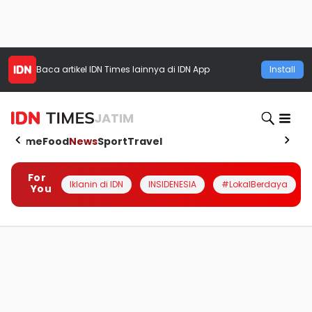
Baca artikel
IDN Times
lainnya di IDN App
Install
JATIM
Home
Food
News
Sport
Travel
For
Iklanin di IDN
INSIDENESIA
#LokalBerdaya
You