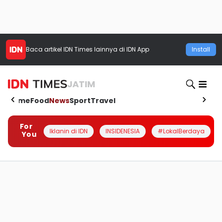
Baca artikel
IDN Times
lainnya di IDN App
Install
JATIM
Home
Food
News
Sport
Travel
For
Iklanin di IDN
INSIDENESIA
#LokalBerdaya
You