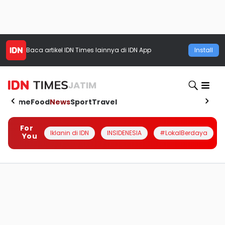
Baca artikel
IDN Times
lainnya di IDN App
Install
JATIM
Home
Food
News
Sport
Travel
For
Iklanin di IDN
INSIDENESIA
#LokalBerdaya
You