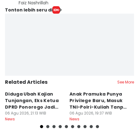
Faiz Nashrillah
Tonton lebih seru di
Related Articles
See More
Diduga Ubah Kajian
Anak Pramuka Punya
B
Tunjangan, Eks Ketua
Privilege Baru, Masuk
S
DPRD Ponorogo Jadi
TNI-Polri-Kuliah Tanpa
K
Tersangka
06 Agu 2026, 21:13 WIB
Tes
06 Agu 2026, 19:37 WIB
06
News
News
Ne