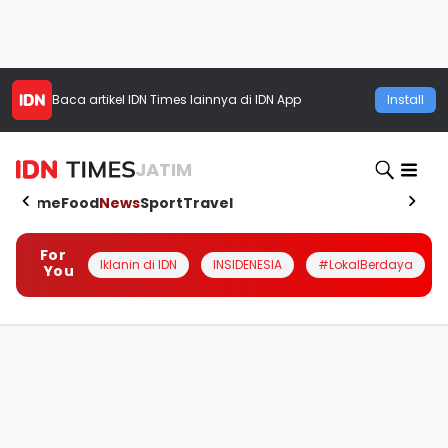
Baca artikel
IDN Times
lainnya di IDN App
Install
JATIM
Home
Food
News
Sport
Travel
For
Iklanin di IDN
INSIDENESIA
#LokalBerdaya
You