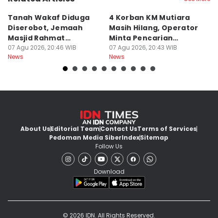
Tanah Wakaf Diduga
4 Korban KM Mutiara
K
Diserobot, Jemaah
Masih Hilang, Operator
C
Masjid Rahmat
Minta Pencarian
H
Surabaya Protes
07 Agu 2026, 20:46 WIB
Dilanjut
07 Agu 2026, 20:43 WIB
07
News
News
Ne
About Us
Editorial Team
Contact Us
Terms of Services
Pedoman Media Siber
Index
Sitemap
Follow Us
Download
© 2026 IDN. All Rights Reserved.