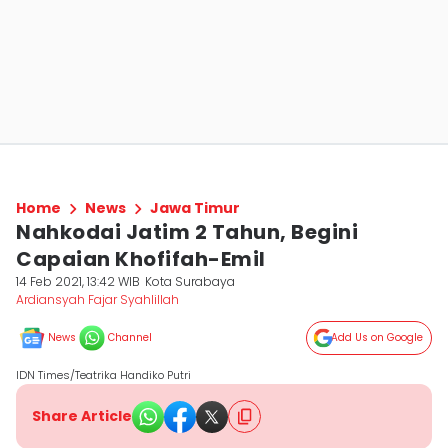
Home
News
Jawa Timur
Nahkodai Jatim 2 Tahun, Begini
Capaian Khofifah-Emil
14 Feb 2021, 13:42 WIB
Kota Surabaya
Ardiansyah Fajar Syahlillah
News
Channel
Add Us on Google
IDN Times/Teatrika Handiko Putri
Share Article