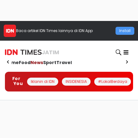
Baca artikel
IDN Times
lainnya di IDN App
Install
JATIM
Home
Food
News
Sport
Travel
For
Iklanin di IDN
INSIDENESIA
#LokalBerdaya
You