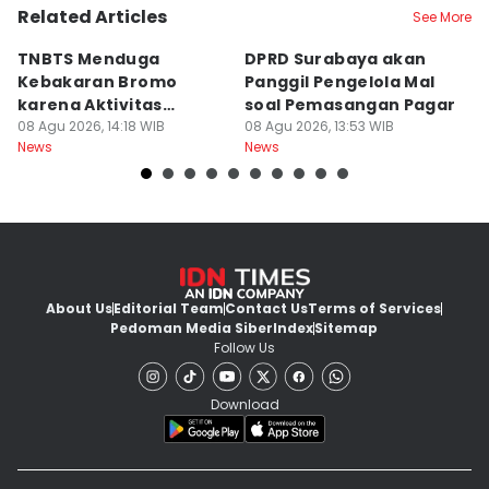
Related Articles
See More
TNBTS Menduga
DPRD Surabaya akan
Semi
Kebakaran Bromo
Panggil Pengelola Mal
M
karena Aktivitas
soal Pemasangan Pagar
U
Manusia
08 Agu 2026, 14:18 WIB
08 Agu 2026, 13:53 WIB
08
News
News
Ne
About Us
Editorial Team
Contact Us
Terms of Services
Pedoman Media Siber
Index
Sitemap
Follow Us
Download