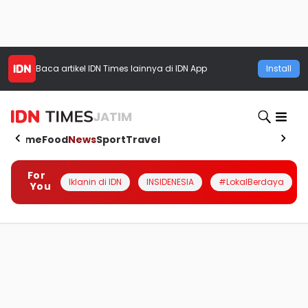
Baca artikel
IDN Times
lainnya di IDN App
Install
JATIM
Home
Food
News
Sport
Travel
For
Iklanin di IDN
INSIDENESIA
#LokalBerdaya
You