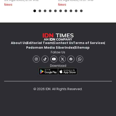
Tersangka
Tes
News
News
Ne
About Us
Editorial Team
Contact Us
Terms of Services
Pedoman Media Siber
Index
Sitemap
Follow Us
Download
© 2026 IDN. All Rights Reserved.