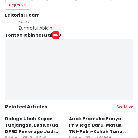
Haji 2026
Editorial Team
Editor
Zumrotul Abidin
Tonton lebih seru di
Related Articles
See More
Diduga Ubah Kajian
Anak Pramuka Punya
B
Tunjangan, Eks Ketua
Privilege Baru, Masuk
S
DPRD Ponorogo Jadi
TNI-Polri-Kuliah Tanpa
K
06 Agu 2026, 21:13 WIB
06 Agu 2026, 19:37 WIB
06