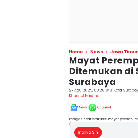
Home
News
Jawa Timur
Mayat Peremp
Ditemukan di
Surabaya
27 Agu 2025, 08:28 WIB
Kota Suraba
Khusnul Hasana
News
Channel
Petugas saat evakuasi mayat perempuan 
Intinya Sih