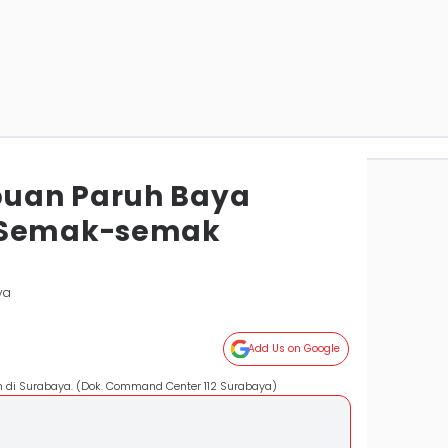
uan Paruh Baya
 Semak-semak
ya
Add Us on Google
di Surabaya. (Dok. Command Center 112 Surabaya)