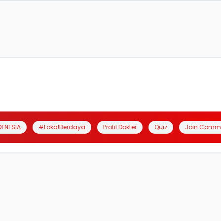
DENESIA
#LokalBerdaya
Profil Dokter
Quiz
Join Comm