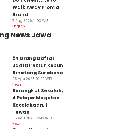
Don't Hesitate to
Walk Away From a
Brand
7 Aug 2026, 11:00 WIB
English
ing News Jawa
24 Orang Daftar
Jadi Direktur Kebun
Binatang Surabaya
05 Agu 2026, 10:03 WIB
News
Berangkat Sekolah,
ejumlah Tiang
Alasan Pakuwon
Pemkot Buka
strik di Gresik
Pendekkan Pagar
Pendaftaran
4 Pelajar Magetan
oboh, Ada
Mal di Surabaya,
Pimpinan Baznas
Kecelakaan, 1
orban Luka
Jaga Estetik Kota
Surabaya, Cek
Tewas
 Agu 2026, 18:42 WIB
07 Agu 2026, 17:50 WIB
Syaratnya
05 Agu 2026, 13:43 WIB
ws
News
07 Agu 2026, 15:35 WIB
News
News