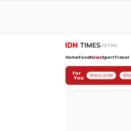
JATIM
Home
Food
News
Sport
Travel
For
Iklanin di IDN
INSI
You