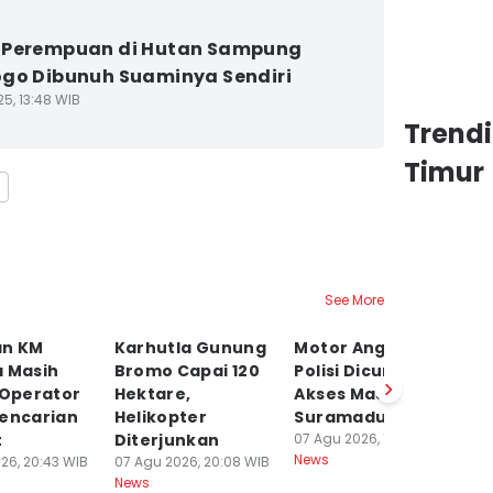
 Perempuan di Hutan Sampung
go Dibunuh Suaminya Sendiri
5, 13:48 WIB
Trend
Timur
See More
an KM
Karhutla Gunung
Motor Anggota
S
a Masih
Bromo Capai 120
Polisi Dicuri di
Li
 Operator
Hektare,
Akses Masuk
R
Pencarian
Helikopter
Suramadu
K
t
Diterjunkan
07 Agu 2026, 18:44 WIB
07
News
Ne
26, 20:43 WIB
07 Agu 2026, 20:08 WIB
News