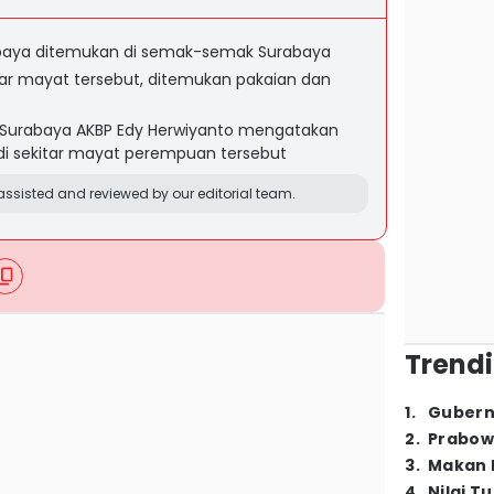
aya ditemukan di semak-semak Surabaya
itar mayat tersebut, ditemukan pakaian dan
s Surabaya AKBP Edy Herwiyanto mengatakan
 di sekitar mayat perempuan tersebut
ssisted and reviewed by our editorial team.
Trendi
1
.
Gubern
2
.
Prabow
3
.
Makan B
4
.
Nilai T