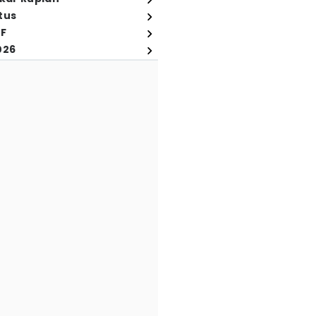
tus
FF
026