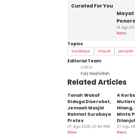
Curated For You
Mayat
Ponoro
14 Agu 202
News
Topics
Surabaya
mayat
jenazah
Editorial Team
Editor
Faiz Nashrillah
Related Articles
Tanah Wakaf
4 Korb
Diduga Diserobot,
Mutiar
Jemaah Masjid
Hilang,
Rahmat Surabaya
Minta 
Protes
Dilanju
07 Agu 2026, 20:46 WIB
07 Agu 20
News
News