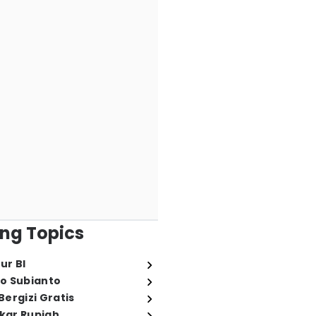
ng Topics
ur BI
o Subianto
ergizi Gratis
ukar Rupiah