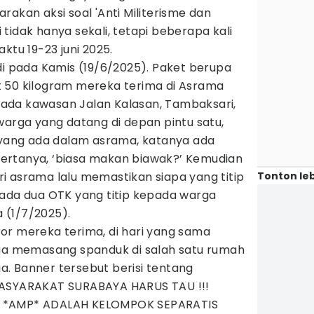
rakan aksi soal 'Anti Militerisme dan
ni tidak hanya sekali, tetapi beberapa kali
ktu 19-23 juni 2025.
di pada Kamis (19/6/2025). Paket berupa
 50 kilogram mereka terima di Asrama
ada kawasan Jalan Kalasan, Tambaksari,
warga yang datang di depan pintu satu,
ang ada dalam asrama, katanya ada
a bertanya, ‘biasa makan biawak?’ Kemudian
Tonton leb
i asrama lalu memastikan siapa yang titip
 ada dua OTK yang titip kepada warga
a (1/7/2025).
or mereka terima, di hari yang sama
uga memasang spanduk di salah satu rumah
. Banner tersebut berisi tentang
MASYARAKAT SURABAYA HARUS TAU !!!
 *AMP* ADALAH KELOMPOK SEPARATIS