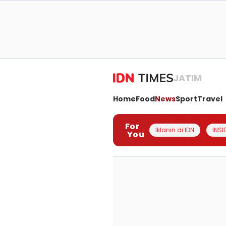
JATIM
Home
Food
News
Sport
Travel
For
Iklanin di IDN
INSI
You