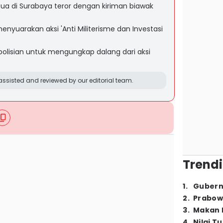
ua di Surabaya teror dengan kiriman biawak
nyuarakan aksi 'Anti Militerisme dan Investasi
olisian untuk mengungkap dalang dari aksi
ssisted and reviewed by our editorial team.
Trendi
1
.
Gubern
2
.
Prabow
3
.
Makan B
4
.
Nilai T