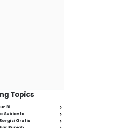
ng Topics
ur BI
o Subianto
ergizi Gratis
ukar Rupiah