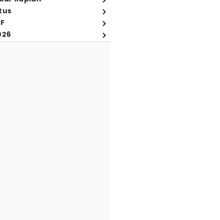
tus
FF
026