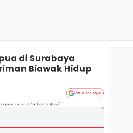
pua di Surabaya
iriman Biawak Hidup
a
Add Us on Google
 Mahasiswa Papua. (Dok. LBH Surabaya)