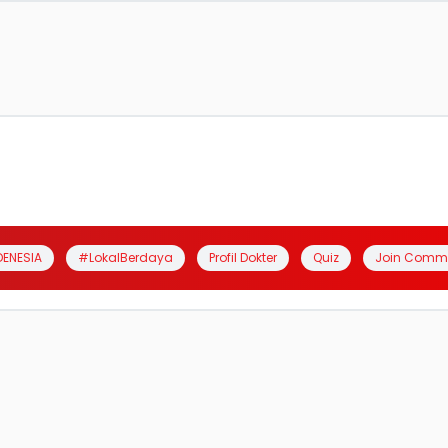
DENESIA
#LokalBerdaya
Profil Dokter
Quiz
Join Comm