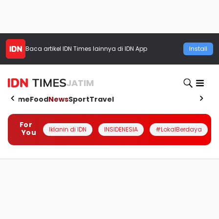
Baca artikel
IDN Times
lainnya di IDN App
Install
JATIM
Home
Food
News
Sport
Travel
For
Iklanin di IDN
INSIDENESIA
#LokalBerdaya
You