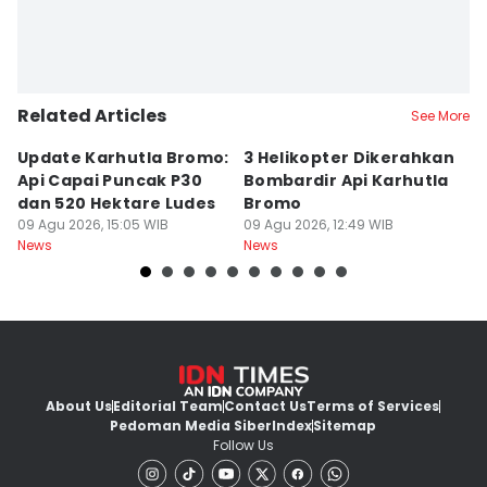
Related Articles
See More
Update Karhutla Bromo:
3 Helikopter Dikerahkan
1
Api Capai Puncak P30
Bombardir Api Karhutla
M
dan 520 Hektare Ludes
Bromo
K
09 Agu 2026, 15:05 WIB
09 Agu 2026, 12:49 WIB
D
09
News
News
Ne
About Us
Editorial Team
Contact Us
Terms of Services
Pedoman Media Siber
Index
Sitemap
Follow Us