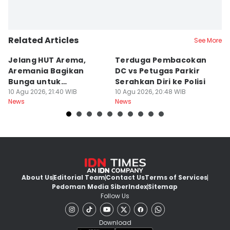
Related Articles
See More
Jelang HUT Arema,
Terduga Pembacokan
D
Aremania Bagikan
DC vs Petugas Parkir
B
Bunga untuk
Serahkan Diri ke Polisi
A
Kendaraan Plat L
10 Agu 2026, 21:40 WIB
10 Agu 2026, 20:48 WIB
A
10
News
News
Ne
About Us
Editorial Team
Contact Us
Terms of Services
Pedoman Media Siber
Index
Sitemap
Follow Us
Download