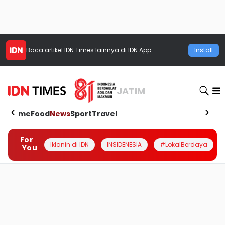
Baca artikel
IDN Times
lainnya di IDN App
Install
JATIM
Home
Food
News
Sport
Travel
For
Iklanin di IDN
INSIDENESIA
#LokalBerdaya
You