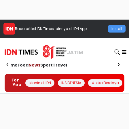
Baca artikel
IDN Times
lainnya di IDN App
Install
JATIM
Home
Food
News
Sport
Travel
For
Iklanin di IDN
INSIDENESIA
#LokalBerdaya
You