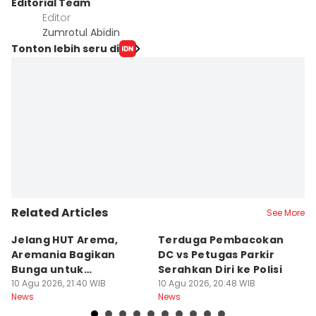
Editorial Team
Editor
Zumrotul Abidin
Tonton lebih seru di
Related Articles
See More
Jelang HUT Arema,
Terduga Pembacokan
D
Aremania Bagikan
DC vs Petugas Parkir
B
Bunga untuk
Serahkan Diri ke Polisi
A
Kendaraan Plat L
10 Agu 2026, 21:40 WIB
10 Agu 2026, 20:48 WIB
A
10
News
News
Ne