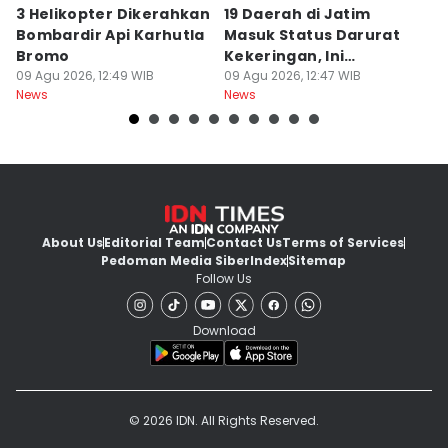
3 Helikopter Dikerahkan
19 Daerah di Jatim
P
Bombardir Api Karhutla
Masuk Status Darurat
T
Bromo
Kekeringan, Ini
Ka
09 Agu 2026, 12:49 WIB
Daftarnya
09 Agu 2026, 12:47 WIB
T
09
News
News
Ne
About Us
Editorial Team
Contact Us
Terms of Services
Pedoman Media Siber
Index
Sitemap
Follow Us
Download
© 2026 IDN. All Rights Reserved.