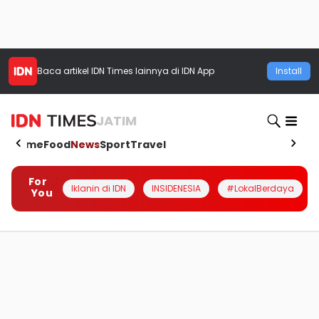
Baca artikel
IDN Times
lainnya di IDN App
Install
JATIM
Home
Food
News
Sport
Travel
For
Iklanin di IDN
INSIDENESIA
#LokalBerdaya
You