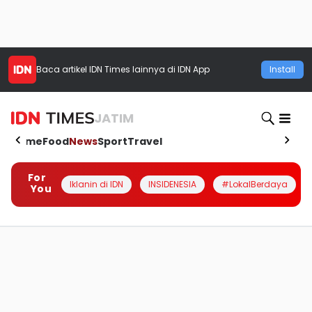
Baca artikel
IDN Times
lainnya di IDN App
Install
JATIM
Home
Food
News
Sport
Travel
For
Iklanin di IDN
INSIDENESIA
#LokalBerdaya
You