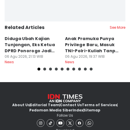
Related Articles
See More
Diduga Ubah Kajian
Anak Pramuka Punya
B
Tunjangan, Eks Ketua
Privilege Baru, Masuk
S
DPRD Ponorogo Jadi
TNI-Polri-Kuliah Tanpa
K
Tersangka
06 Agu 2026, 21:13 WIB
Tes
06 Agu 2026, 19:37 WIB
06
News
News
Ne
About Us
Editorial Team
Contact Us
Terms of Services
Pedoman Media Siber
Index
Sitemap
Follow Us