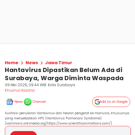
Home
News
Jawa Timur
Hantavirus Dipastikan Belum Ada di
Surabaya, Warga Diminta Waspada
09 Mei 2026, 09:44 WIB
Kota Surabaya
Khusnul Hasana
News
Channel
Add Us on Google
Ilustrasi penularan Hantavirus dari hewan pengerat ke manusia, khususnya
yang menyebabkan HPS (Hantavirus Pulmonary Syndrome).
(commons.wikimedia.org/https://www.scientificanimations.com/)