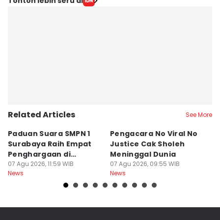
Tonton lebih seru di
Related Articles
See More
Paduan Suara SMPN 1
Pengacara No Viral No
D
Surabaya Raih Empat
Justice Cak Sholeh
M
Penghargaan di
Meninggal Dunia
u
Thailand
07 Agu 2026, 11:59 WIB
07 Agu 2026, 09:55 WIB
07
News
News
Ne