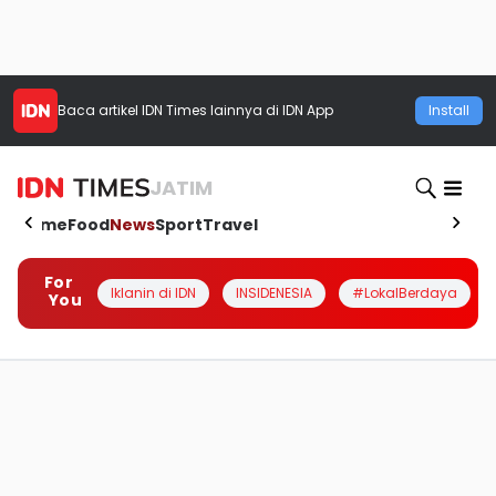
Baca artikel
IDN Times
lainnya di IDN App
Install
JATIM
Home
Food
News
Sport
Travel
For
Iklanin di IDN
INSIDENESIA
#LokalBerdaya
You