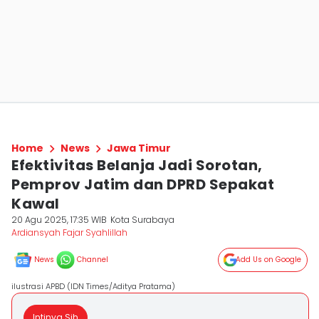
Home
News
Jawa Timur
Efektivitas Belanja Jadi Sorotan,
Pemprov Jatim dan DPRD Sepakat
Kawal
20 Agu 2025, 17:35 WIB
Kota Surabaya
Ardiansyah Fajar Syahlillah
News
Channel
Add Us on Google
ilustrasi APBD (IDN Times/Aditya Pratama)
Intinya Sih