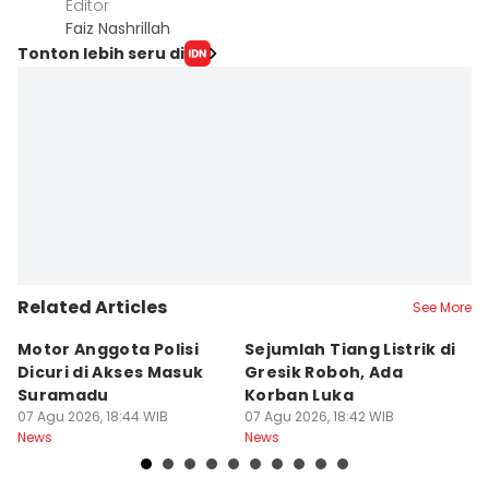
Editor
Faiz Nashrillah
Tonton lebih seru di
Related Articles
See More
Motor Anggota Polisi
Sejumlah Tiang Listrik di
A
Dicuri di Akses Masuk
Gresik Roboh, Ada
P
Suramadu
Korban Luka
S
07 Agu 2026, 18:44 WIB
07 Agu 2026, 18:42 WIB
K
07
News
News
Ne