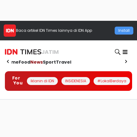
Baca artikel
IDN Times
lainnya di IDN App
Install
JATIM
Home
Food
News
Sport
Travel
For
Iklanin di IDN
INSIDENESIA
#LokalBerdaya
You