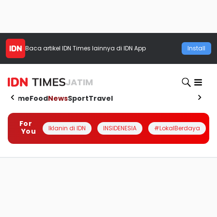
Baca artikel
IDN Times
lainnya di IDN App
Install
JATIM
Home
Food
News
Sport
Travel
For
Iklanin di IDN
INSIDENESIA
#LokalBerdaya
You