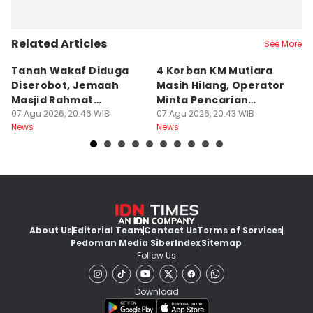
Related Articles
See More
Tanah Wakaf Diduga
4 Korban KM Mutiara
K
Diserobot, Jemaah
Masih Hilang, Operator
C
Masjid Rahmat
Minta Pencarian
H
Surabaya Protes
07 Agu 2026, 20:46 WIB
Dilanjut
07 Agu 2026, 20:43 WIB
07
News
News
Ne
About Us
Editorial Team
Contact Us
Terms of Services
Pedoman Media Siber
Index
Sitemap
Follow Us
Download