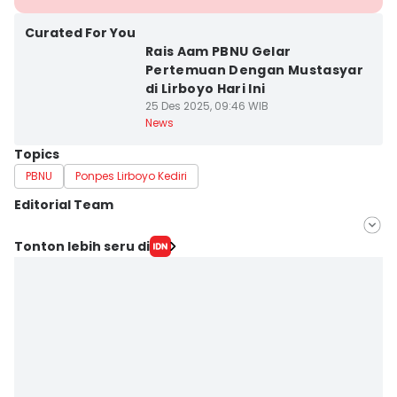
Curated For You
Rais Aam PBNU Gelar
Pertemuan Dengan Mustasyar
di Lirboyo Hari Ini
25 Des 2025, 09:46 WIB
News
Topics
PBNU
Ponpes Lirboyo Kediri
Editorial Team
Editor
Tonton lebih seru di
IDN Times Hyperlocal
Editor
Faiz Nashrillah