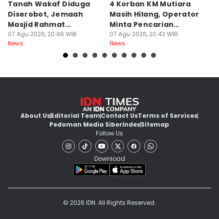
Tanah Wakaf Diduga
4 Korban KM Mutiara
K
Diserobot, Jemaah
Masih Hilang, Operator
C
Masjid Rahmat
Minta Pencarian
H
Surabaya Protes
07 Agu 2026, 20:46 WIB
Dilanjut
07 Agu 2026, 20:43 WIB
07
News
News
Ne
About Us
Editorial Team
Contact Us
Terms of Services
Pedoman Media Siber
Index
Sitemap
Follow Us
Download
© 2026 IDN. All Rights Reserved.