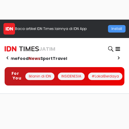
Baca artikel
IDN Times
lainnya di IDN App
Install
JATIM
Home
Food
News
Sport
Travel
For
Iklanin di IDN
INSIDENESIA
#LokalBerdaya
You