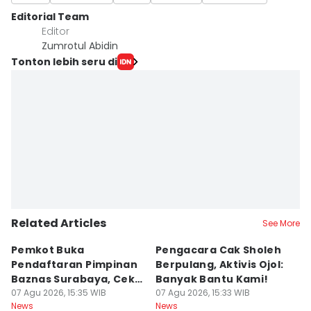
Editorial Team
Editor
Zumrotul Abidin
Tonton lebih seru di
Related Articles
See More
Pemkot Buka
Pengacara Cak Sholeh
B
Pendaftaran Pimpinan
Berpulang, Aktivis Ojol:
M
Baznas Surabaya, Cek
Banyak Bantu Kami!
D
Syaratnya
07 Agu 2026, 15:35 WIB
07 Agu 2026, 15:33 WIB
G
07
News
News
Ne