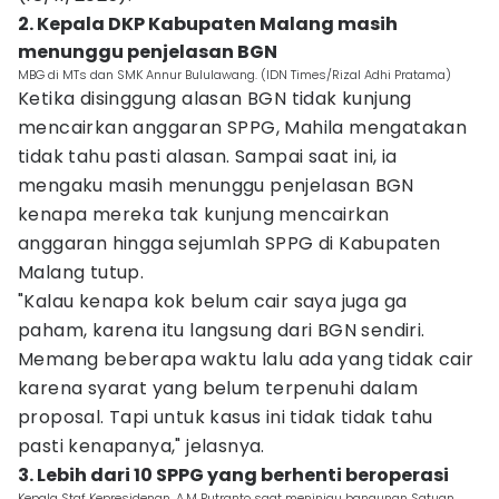
2. Kepala DKP Kabupaten Malang masih
menunggu penjelasan BGN
MBG di MTs dan SMK Annur Bululawang. (IDN Times/Rizal Adhi Pratama)
Ketika disinggung alasan BGN tidak kunjung
mencairkan anggaran SPPG, Mahila mengatakan
tidak tahu pasti alasan. Sampai saat ini, ia
mengaku masih menunggu penjelasan BGN
kenapa mereka tak kunjung mencairkan
anggaran hingga sejumlah SPPG di Kabupaten
Malang tutup.
"Kalau kenapa kok belum cair saya juga ga
paham, karena itu langsung dari BGN sendiri.
Memang beberapa waktu lalu ada yang tidak cair
karena syarat yang belum terpenuhi dalam
proposal. Tapi untuk kasus ini tidak tidak tahu
pasti kenapanya," jelasnya.
3. Lebih dari 10 SPPG yang berhenti beroperasi
Kepala Staf Kepresidenan, A.M Putranto saat meninjau bangunan Satuan