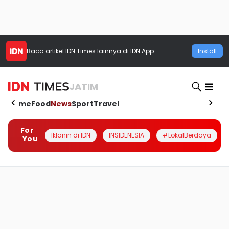
Baca artikel
IDN Times
lainnya di IDN App
Install
JATIM
Home
Food
News
Sport
Travel
For
Iklanin di IDN
INSIDENESIA
#LokalBerdaya
You