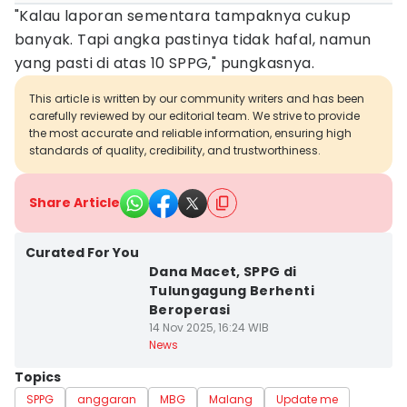
"Kalau laporan sementara tampaknya cukup
banyak. Tapi angka pastinya tidak hafal, namun
yang pasti di atas 10 SPPG," pungkasnya.
This article is written by our community writers and has been
carefully reviewed by our editorial team. We strive to provide
the most accurate and reliable information, ensuring high
standards of quality, credibility, and trustworthiness.
Share Article
Curated For You
Dana Macet, SPPG di
Tulungagung Berhenti
Beroperasi
14 Nov 2025, 16:24 WIB
News
Topics
SPPG
anggaran
MBG
Malang
Update me