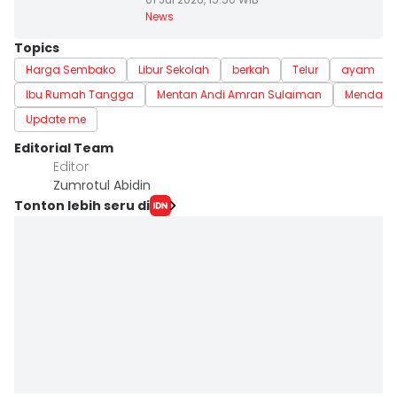
News
Topics
Harga Sembako
Libur Sekolah
berkah
Telur
ayam
Ibu Rumah Tangga
Mentan Andi Amran Sulaiman
Mendag
Update me
Editorial Team
Editor
Zumrotul Abidin
Tonton lebih seru di