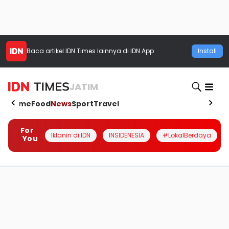
Baca artikel
IDN Times
lainnya di IDN App
Install
JATIM
Home
Food
News
Sport
Travel
For
Iklanin di IDN
INSIDENESIA
#LokalBerdaya
You