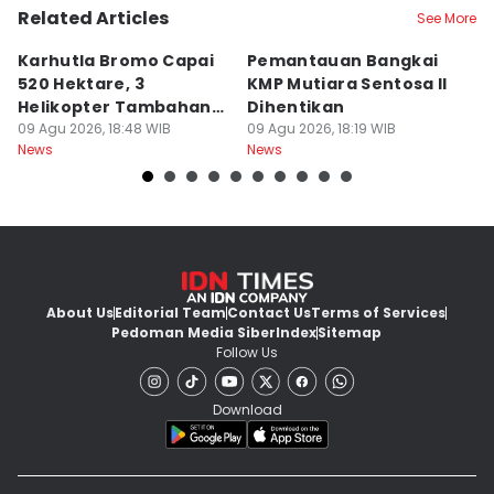
Related Articles
See More
Karhutla Bromo Capai
Pemantauan Bangkai
U
520 Hektare, 3
KMP Mutiara Sentosa II
A
Helikopter Tambahan
Dihentikan
d
Diterjunkan
09 Agu 2026, 18:48 WIB
09 Agu 2026, 18:19 WIB
09
News
News
Ne
About Us
Editorial Team
Contact Us
Terms of Services
Pedoman Media Siber
Index
Sitemap
Follow Us
Download