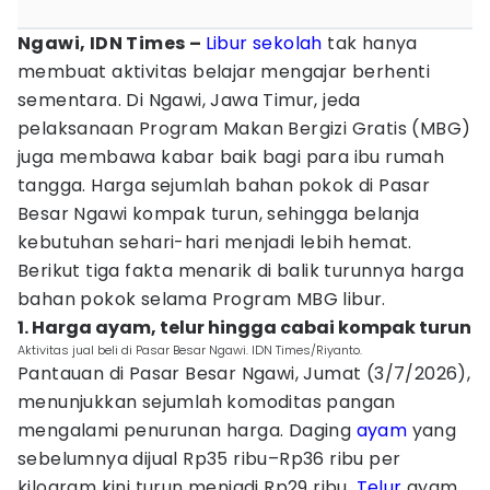
Ngawi, IDN Times –
Libur sekolah
tak hanya
membuat aktivitas belajar mengajar berhenti
sementara. Di Ngawi, Jawa Timur, jeda
pelaksanaan Program Makan Bergizi Gratis (MBG)
juga membawa kabar baik bagi para ibu rumah
tangga. Harga sejumlah bahan pokok di Pasar
Besar Ngawi kompak turun, sehingga belanja
kebutuhan sehari-hari menjadi lebih hemat.
Berikut tiga fakta menarik di balik turunnya harga
bahan pokok selama Program MBG libur.
1. Harga ayam, telur hingga cabai kompak turun
Aktivitas jual beli di Pasar Besar Ngawi. IDN Times/Riyanto.
Pantauan di Pasar Besar Ngawi, Jumat (3/7/2026),
menunjukkan sejumlah komoditas pangan
mengalami penurunan harga. Daging
ayam
yang
sebelumnya dijual Rp35 ribu–Rp36 ribu per
kilogram kini turun menjadi Rp29 ribu.
Telur
ayam