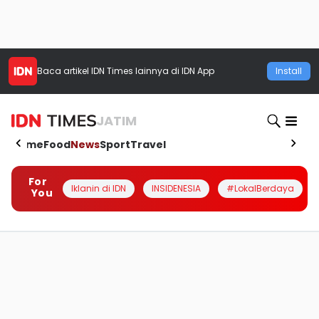
Baca artikel
IDN Times
lainnya di IDN App
Install
JATIM
Home
Food
News
Sport
Travel
For
Iklanin di IDN
INSIDENESIA
#LokalBerdaya
You