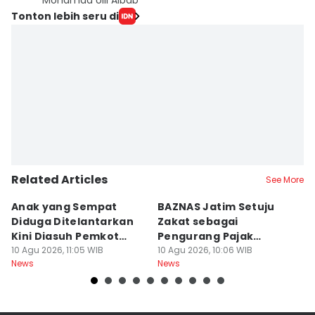
Mohamad Ulil Albab
Tonton lebih seru di
Related Articles
See More
Anak yang Sempat
BAZNAS Jatim Setuju
B
Diduga Ditelantarkan
Zakat sebagai
K
Kini Diasuh Pemkot
Pengurang Pajak
K
Surabaya
10 Agu 2026, 11:05 WIB
Langsung
10 Agu 2026, 10:06 WIB
B
10
News
News
Ne