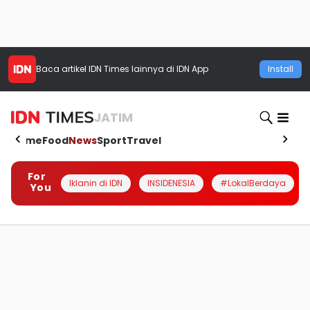
Baca artikel
IDN Times
lainnya di IDN App
Install
JATIM
Home
Food
News
Sport
Travel
For
Iklanin di IDN
INSIDENESIA
#LokalBerdaya
You