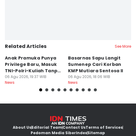
Related Articles
See More
Anak Pramuka Punya
Basarnas Sapu Langit
K
Privilege Baru, Masuk
Sumenep Cari Korban
Me
TNI-Polri-Kuliah Tanpa
KMP Mutiara Sentosa II
L
Tes
06 Agu 2026, 19:37 WIB
06 Agu 2026, 18:06 WIB
Kr
06
News
News
Ne
About Us
Editorial Team
Contact Us
Terms of Services
Pedoman Media Siber
Index
Sitemap