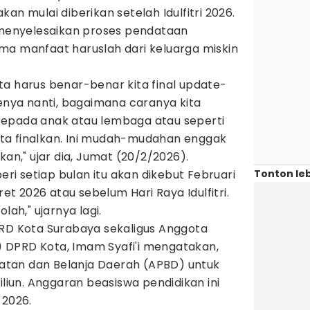
an mulai diberikan setelah Idulfitri 2026.
h menyelesaikan proses pendataan
ma manfaat haruslah dari keluarga miskin
ta harus benar-benar kita final update-
ya nanti, bagaimana caranya kita
kepada anak atau lembaga atau seperti
 kita finalkan. Ini mudah-mudahan enggak
kan," ujar dia, Jumat (20/2/2026).
Tonton leb
beri setiap bulan itu akan dikebut Februari
ret 2026 atau sebelum Hari Raya Idulfitri.
lah," ujarnya lagi.
PRD Kota Surabaya sekaligus Anggota
 DPRD Kota, Imam Syafi'i mengatakan,
tan dan Belanja Daerah (APBD) untuk
iliun. Anggaran beasiswa pendidikan ini
 2026.