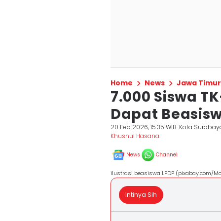
Home
News
Jawa Timur
7.000 Siswa T
Dapat Beasisw
20 Feb 2026, 15:35 WIB
Kota Surabay
Khusnul Hasana
News
Channel
ilustrasi beasiswa LPDP (pixabay.com
Intinya Sih