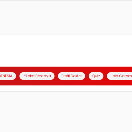
DENESIA
#LokalBerdaya
Profil Dokter
Quiz
Join Comm