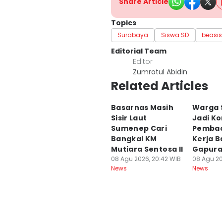
Share Article
Topics
Surabaya
Siswa SD
beasi
Editorial Team
Editor
Zumrotul Abidin
Related Articles
Basarnas Masih
Warga 
Sisir Laut
Jadi K
Sumenep Cari
Pembac
Bangkai KM
Kerja B
Mutiara Sentosa II
Gapur
08 Agu 2026, 20:42 WIB
08 Agu 20
News
News