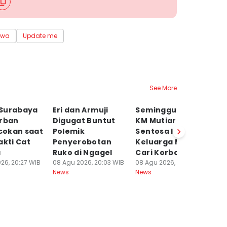
swa
Update me
See More
Surabaya
Eri dan Armuji
Seminggu Insiden
T
orban
Digugat Buntut
KM Mutiara
K
okan saat
Polemik
Sentosa II,
ka
akti Cat
Penyerobotan
Keluarga Masih
M
a
Ruko di Ngagel
Cari Korban
08
Ne
26, 20:27 WIB
08 Agu 2026, 20:03 WIB
08 Agu 2026, 17:00 WIB
News
News