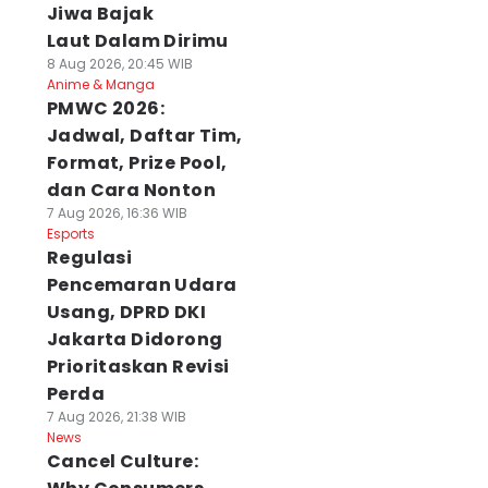
Jiwa Bajak
Laut Dalam Dirimu
8 Aug 2026, 20:45 WIB
Anime & Manga
PMWC 2026:
Jadwal, Daftar Tim,
Format, Prize Pool,
dan Cara Nonton
7 Aug 2026, 16:36 WIB
Esports
NBTS Menduga
DPRD Surabaya
Semifinal Liga
Regulasi
ebakaran Bromo
akan Panggil
Debat Mahasisw
rena Aktivitas
Pengelola Mal soal
2026: Unej vs
Pencemaran Udara
anusia
Pemasangan
Unhas, Unpad vs
Usang, DPRD DKI
 Agu 2026, 14:18 WIB
Pagar
STAN
Jakarta Didorong
ws
08 Agu 2026, 13:53 WIB
08 Agu 2026, 11:12 WIB
Prioritaskan Revisi
News
News
Perda
7 Aug 2026, 21:38 WIB
News
Cancel Culture: