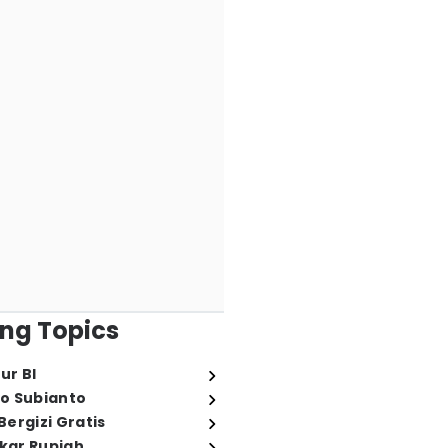
ng Topics
ur BI
o Subianto
ergizi Gratis
ukar Rupiah