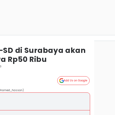
K-SD di Surabaya akan
a Rp50 Ribu
a
Add Us on Google
/Mohamed_hassan)