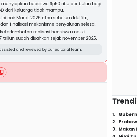
 menyiapkan beasiswa Rp50 ribu per bulan bagi
 SD dari keluarga tidak mampu.
ai cair Maret 2026 atau sebelum Idulfitri,
dan finalisasi mekanisme penyaluran selesai.
keterlambatan realisasi beasiswa meski
7 triliun sudah disahkan sejak November 2025.
ssisted and reviewed by our editorial team.
Trendi
1
.
Gubern
2
.
Prabow
3
.
Makan B
4
.
Nilai T