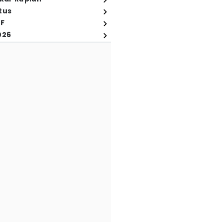
tus
FF
026