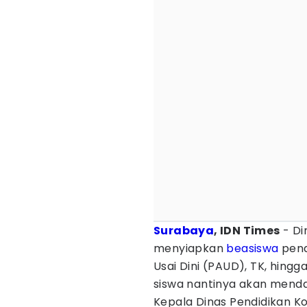
Surabaya
, IDN Times
- Di
menyiapkan
beasiswa
pend
Usai Dini (PAUD), TK, hingg
siswa nantinya akan menda
Kepala Dinas Pendidikan K