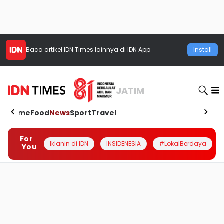
Baca artikel
IDN Times
lainnya di IDN App
Install
JATIM
Home
Food
News
Sport
Travel
For
Iklanin di IDN
INSIDENESIA
#LokalBerdaya
You