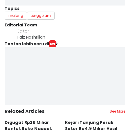
Topics
malang
tenggelam
Editorial Team
Editor
Faiz Nashrillah
Tonton lebih seru di
Related Articles
See More
Digugat Rp25 Miliar
Kejari Tanjung Perak
7
Buntut Ruko Ngagel,
Setor Rp4,9 Miliar Hasil
M