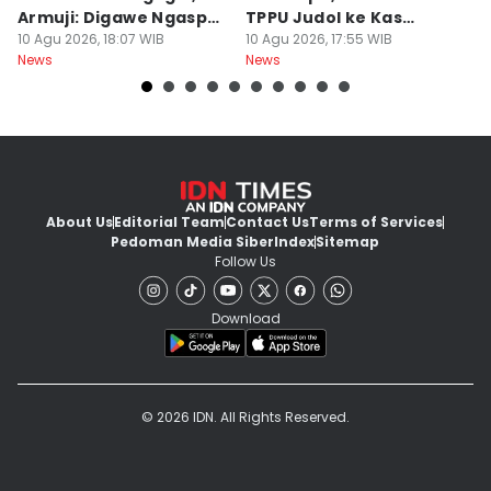
Armuji: Digawe Ngaspal
TPPU Judol ke Kas
M
Ae Poo
10 Agu 2026, 18:07 WIB
Negara
10 Agu 2026, 17:55 WIB
S
10
News
News
Ne
About Us
Editorial Team
Contact Us
Terms of Services
Pedoman Media Siber
Index
Sitemap
Follow Us
Download
© 2026 IDN. All Rights Reserved.