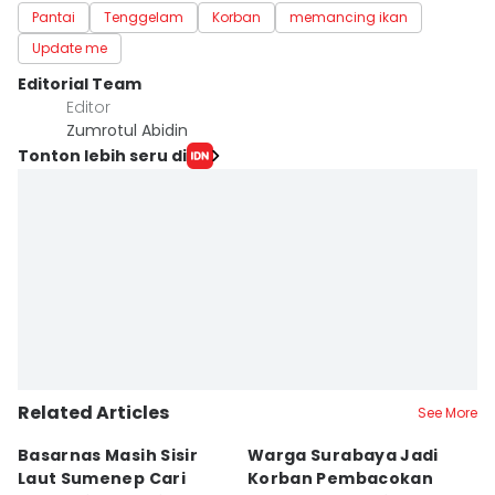
Pantai
Tenggelam
Korban
memancing ikan
Update me
Editorial Team
Editor
Zumrotul Abidin
Tonton lebih seru di
Related Articles
See More
Basarnas Masih Sisir
Warga Surabaya Jadi
E
Laut Sumenep Cari
Korban Pembacokan
B