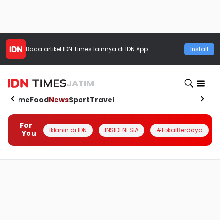
Baca artikel
IDN Times
lainnya di IDN App
Install
JATIM
Home
Food
News
Sport
Travel
For
Iklanin di IDN
INSIDENESIA
#LokalBerdaya
You