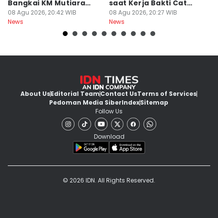
Bangkai KM Mutiara
saat Kerja Bakti Cat
P
Sentosa II
08 Agu 2026, 20:42 WIB
Gapura
08 Agu 2026, 20:27 WIB
N
08
News
News
Ne
About Us
Editorial Team
Contact Us
Terms of Services
Pedoman Media Siber
Index
Sitemap
Follow Us
Download
© 2026 IDN. All Rights Reserved.