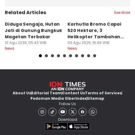
Related Articles
See More
Diduga Sengaja, Hutan
Karhutla Bromo Capai
P
Jati di Gunung Bungkuk
520 Hektare, 3
K
Magetan Terbakar
Helikopter Tambahan
D
10 Agu 2026, 05:43 WIB
Diterjunkan
09 Agu 2026, 18:48 WIB
09
News
News
Ne
About Us
Editorial Team
Contact Us
Terms of Services
Pedoman Media Siber
Index
Sitemap
Follow Us
Download