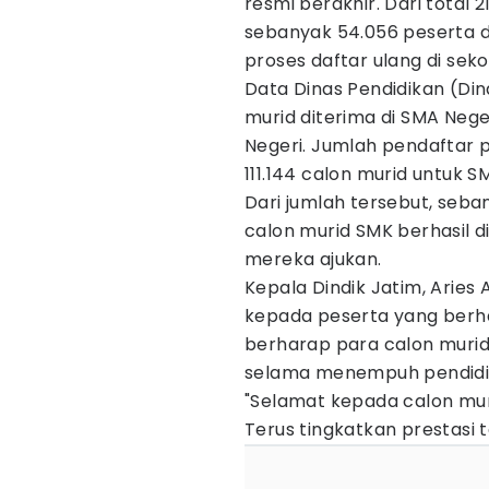
resmi berakhir. Dari total 
sebanyak 54.056 peserta d
proses daftar ulang di seko
Data Dinas Pendidikan (Din
murid diterima di SMA Nege
Negeri. Jumlah pendaftar
111.144 calon murid untuk S
Dari jumlah tersebut, seba
calon murid SMK berhasil d
mereka ajukan.
Kepala Dindik Jatim, Arie
kepada peserta yang berha
berharap para calon muri
selama menempuh pendidika
"Selamat kepada calon mur
Terus tingkatkan prestasi te