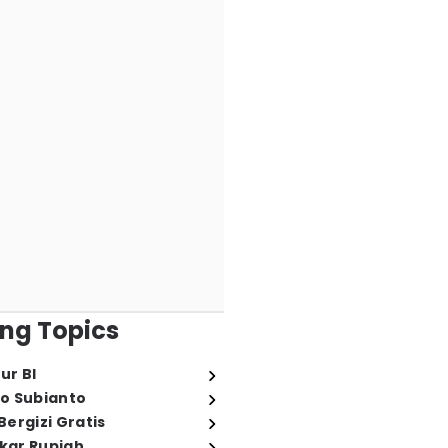
ng Topics
ur BI
o Subianto
ergizi Gratis
ukar Rupiah