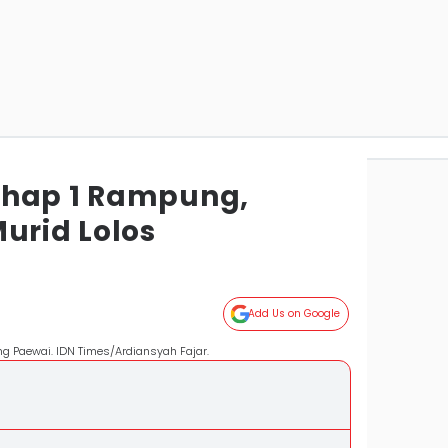
ahap 1 Rampung,
urid Lolos
Add Us on Google
ng Paewai. IDN Times/Ardiansyah Fajar.