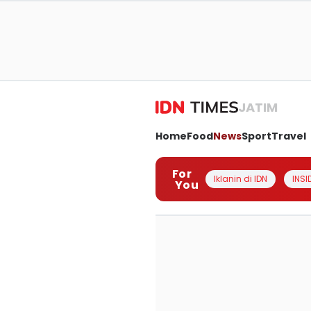
JATIM
Home
Food
News
Sport
Travel
For
Iklanin di IDN
INSI
You