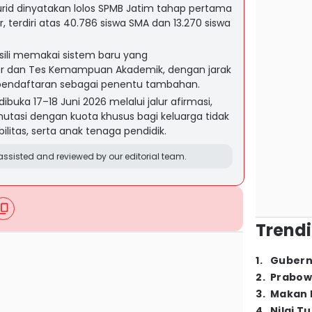
rid dinyatakan lolos SPMB Jatim tahap pertama
r, terdiri atas 40.786 siswa SMA dan 13.270 siswa
misili memakai sistem baru yang
or dan Tes Kemampuan Akademik, dengan jarak
tu pendaftaran sebagai penentu tambahan.
buka 17–18 Juni 2026 melalui jalur afirmasi,
mutasi dengan kuota khusus bagi keluarga tidak
itas, serta anak tenaga pendidik.
ssisted and reviewed by our editorial team.
Trendi
1
.
Gubern
2
.
Prabow
3
.
Makan B
4
.
Nilai T