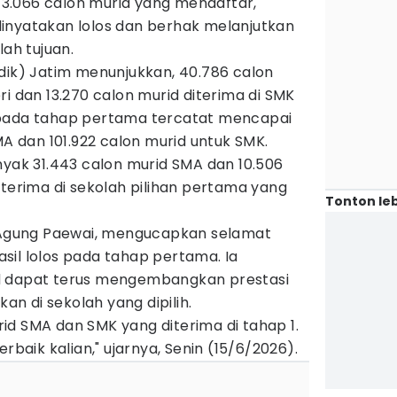
213.066 calon murid yang mendaftar,
inyatakan lolos dan berhak melanjutkan
lah tujuan.
dik) Jatim menunjukkan, 40.786 calon
ri dan 13.270 calon murid diterima di SMK
 pada tahap pertama tercatat mencapai
MA dan 101.922 calon murid untuk SMK.
nyak 31.443 calon murid SMA dan 10.506
iterima di sekolah pilihan pertama yang
Tonton leb
s Agung Paewai, mengucapkan selamat
sil lolos pada tahap pertama. Ia
d dapat terus mengembangkan prestasi
n di sekolah yang dipilih.
id SMA dan SMK yang diterima di tahap 1.
rbaik kalian," ujarnya, Senin (15/6/2026).