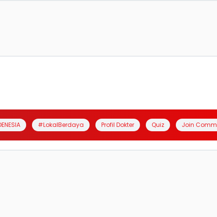
DENESIA
#LokalBerdaya
Profil Dokter
Quiz
Join Comm