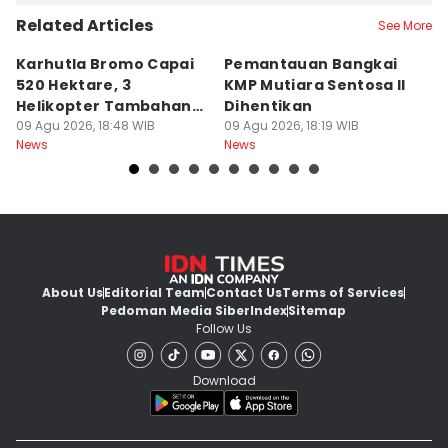
Related Articles
See More
Karhutla Bromo Capai
Pemantauan Bangkai
U
520 Hektare, 3
KMP Mutiara Sentosa II
A
Helikopter Tambahan
Dihentikan
d
Diterjunkan
09 Agu 2026, 18:48 WIB
09 Agu 2026, 18:19 WIB
09
News
News
Ne
About Us
Editorial Team
Contact Us
Terms of Services
Pedoman Media Siber
Index
Sitemap
Follow Us
Download