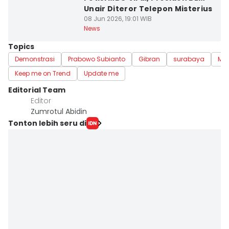
Unair Diteror Telepon Misterius
08 Jun 2026, 19:01 WIB
News
Topics
Demonstrasi
Prabowo Subianto
Gibran
surabaya
Ma
Keep me on Trend
Update me
Editorial Team
Editor
Zumrotul Abidin
Tonton lebih seru di