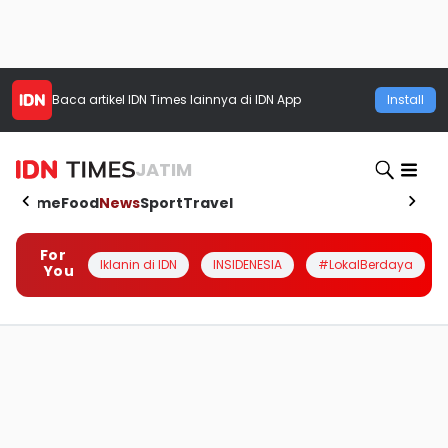
Baca artikel
IDN Times
lainnya di IDN App
Install
JATIM
Home
Food
News
Sport
Travel
For
Iklanin di IDN
INSIDENESIA
#LokalBerdaya
You