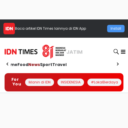
Baca artikel
IDN Times
lainnya di IDN App
Install
JATIM
Home
Food
News
Sport
Travel
For
Iklanin di IDN
INSIDENESIA
#LokalBerdaya
You