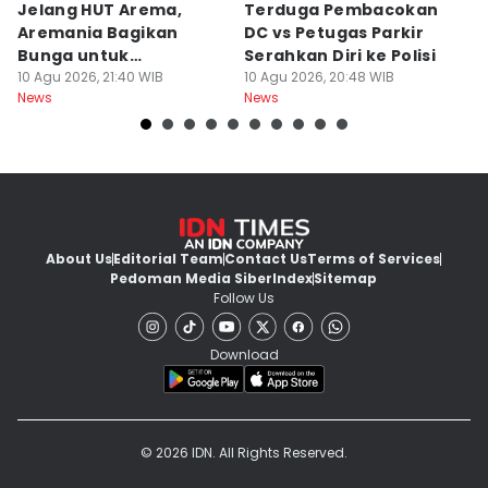
Jelang HUT Arema,
Terduga Pembacokan
D
Aremania Bagikan
DC vs Petugas Parkir
B
Bunga untuk
Serahkan Diri ke Polisi
A
Kendaraan Plat L
10 Agu 2026, 21:40 WIB
10 Agu 2026, 20:48 WIB
A
10
News
News
Ne
About Us
Editorial Team
Contact Us
Terms of Services
Pedoman Media Siber
Index
Sitemap
Follow Us
Download
© 2026 IDN. All Rights Reserved.