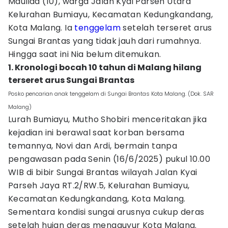
Maulida (10), warga Jalan Kyai Parseh Utara
Kelurahan Bumiayu, Kecamatan Kedungkandang,
Kota Malang. Ia
tenggelam
setelah terseret arus
Sungai Brantas yang tidak jauh dari rumahnya.
Hingga saat ini Nia belum ditemukan.
1. Kronologi bocah 10 tahun di Malang hilang
terseret arus Sungai Brantas
Posko pencarian anak tenggelam di Sungai Brantas Kota Malang. (Dok. SAR
Malang)
Lurah Bumiayu, Mutho Shobiri menceritakan jika
kejadian ini berawal saat korban bersama
temannya, Novi dan Ardi, bermain tanpa
pengawasan pada Senin (16/6/2025) pukul 10.00
WIB di bibir Sungai Brantas wilayah Jalan Kyai
Parseh Jaya RT.2/RW.5, Kelurahan Bumiayu,
Kecamatan Kedungkandang, Kota Malang.
Sementara kondisi sungai arusnya cukup deras
setelah hujan deras mengguyur Kota Malang.