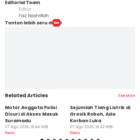
Editorial Team
Editor
Faiz Nashrillah
Tonton lebih seru di
Related Articles
See More
Motor Anggota Polisi
Sejumlah Tiang Listrik di
A
Dicuri di Akses Masuk
Gresik Roboh, Ada
P
Suramadu
Korban Luka
S
07 Agu 2026, 18:44 WIB
07 Agu 2026, 18:42 WIB
K
07
News
News
Ne