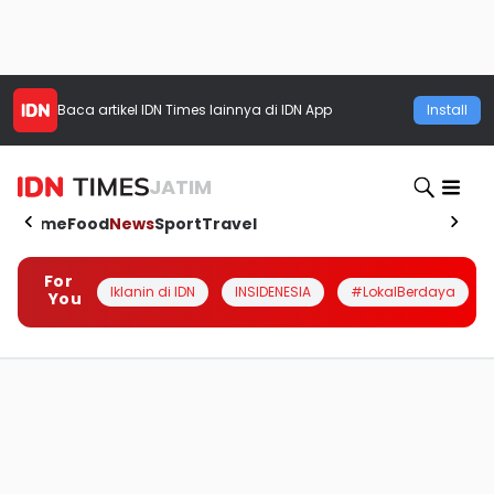
Baca artikel
IDN Times
lainnya di IDN App
Install
JATIM
Home
Food
News
Sport
Travel
For
Iklanin di IDN
INSIDENESIA
#LokalBerdaya
You