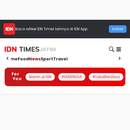
Baca artikel
IDN Times
lainnya di IDN App
Install
JATIM
Home
Food
News
Sport
Travel
For
Iklanin di IDN
INSIDENESIA
#LokalBerdaya
You