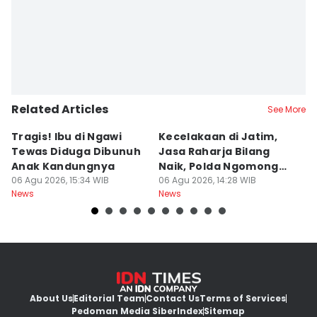
Related Articles
See More
Tragis! Ibu di Ngawi
Kecelakaan di Jatim,
M
Tewas Diduga Dibunuh
Jasa Raharja Bilang
M
Anak Kandungnya
Naik, Polda Ngomong
P
06 Agu 2026, 15:34 WIB
Turun
06 Agu 2026, 14:28 WIB
A
06
News
News
Ne
About Us
Editorial Team
Contact Us
Terms of Services
Pedoman Media Siber
Index
Sitemap