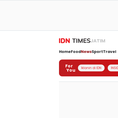
JATIM
Home
Food
News
Sport
Travel
For
Iklanin di IDN
INSI
You