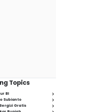
ng Topics
ur BI
o Subianto
ergizi Gratis
ukar Rupiah