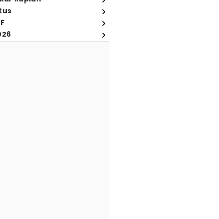
tus
FF
026