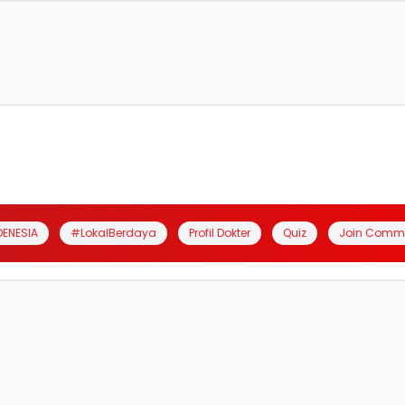
DENESIA
#LokalBerdaya
Profil Dokter
Quiz
Join Comm