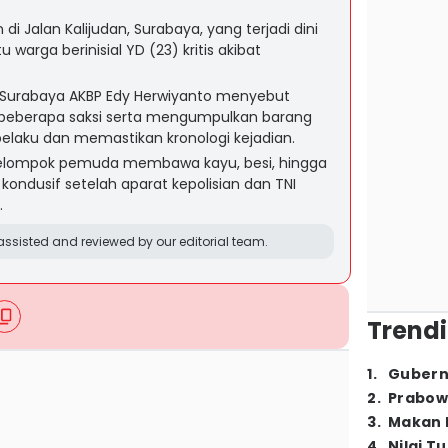
 di Jalan Kalijudan, Surabaya, yang terjadi dini
warga berinisial YD (23) kritis akibat
s Surabaya AKBP Edy Herwiyanto menyebut
 beberapa saksi serta mengumpulkan barang
elaku dan memastikan kronologi kejadian.
kelompok pemuda membawa kayu, besi, hingga
 kondusif setelah aparat kepolisian dan TNI
.
ssisted and reviewed by our editorial team.
Trendi
1
.
Gubern
2
.
Prabow
3
.
Makan B
4
.
Nilai T