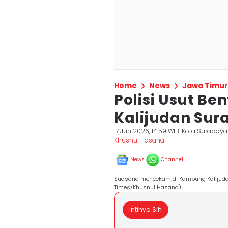
Home
News
Jawa Timur
Polisi Usut Ben
Kalijudan Sur
17 Jun 2026, 14:59 WIB
Kota Surabaya
Khusnul Hasana
News
Channel
Suasana mencekam di Kampung Kalijudan 
Times/Khusnul Hasana)
Intinya Sih