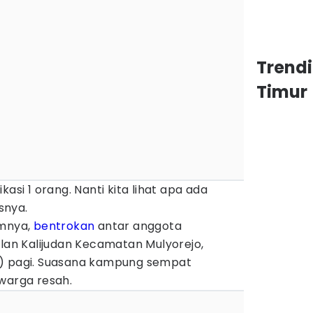
Trend
Timur
kasi 1 orang. Nanti kita lihat apa ada
asnya.
umnya,
bentrokan
antar anggota
lan Kalijudan Kecamatan Mulyorejo,
6) pagi. Suasana kampung sempat
arga resah.