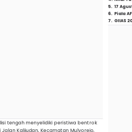
5
.
17 Agus
6
.
Piala A
7
.
GIIAS 2
lisi tengah menyelidiki peristiwa bentrok
di Jalan Kalijudan, Kecamatan Mulyorejo,