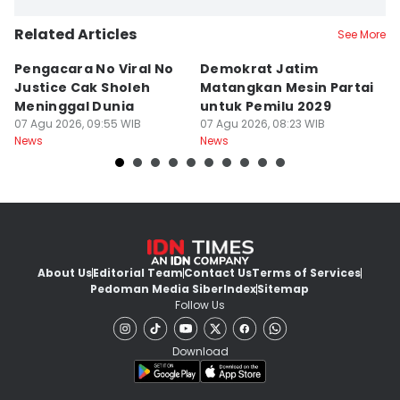
Related Articles
See More
Pengacara No Viral No
Demokrat Jatim
S
Justice Cak Sholeh
Matangkan Mesin Partai
J
Meninggal Dunia
untuk Pemilu 2029
S
07 Agu 2026, 09:55 WIB
07 Agu 2026, 08:23 WIB
07
News
News
Ne
About Us
Editorial Team
Contact Us
Terms of Services
Pedoman Media Siber
Index
Sitemap
Follow Us
Download