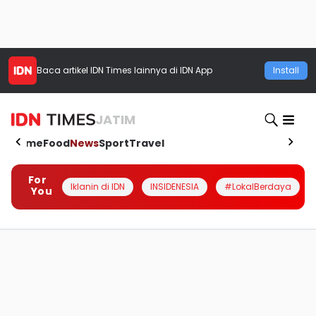
Baca artikel
IDN Times
lainnya di IDN App
Install
JATIM
Home
Food
News
Sport
Travel
For
Iklanin di IDN
INSIDENESIA
#LokalBerdaya
You