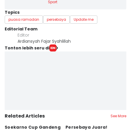
Sport
Topics
puasa ramadan
persebaya
Update me
Editorial Team
Editor
Ardiansyah Fajar Syahlillah
Tonton lebih seru di
Related Articles
See More
Soekarno Cup Gandeng
Persebaya Juara!
Fi