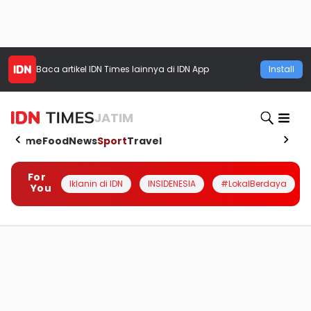
Baca artikel
IDN Times
lainnya di IDN App
Install
JATIM
Home
Food
News
Sport
Travel
For
Iklanin di IDN
INSIDENESIA
#LokalBerdaya
You