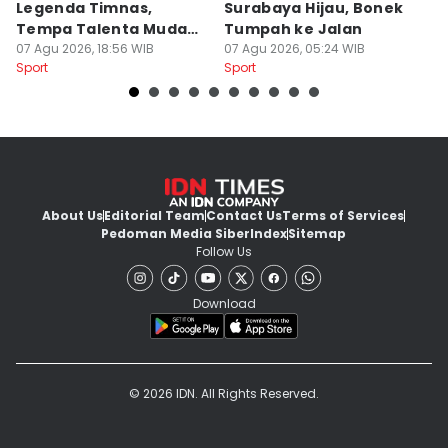
Legenda Timnas,
Surabaya Hijau, Bonek
T
Tempa Talenta Muda
Tumpah ke Jalan
Si
Sepak Bola Indonesia
07 Agu 2026, 18:56 WIB
07 Agu 2026, 05:24 WIB
T
06
Sport
Sport
Sp
About Us
Editorial Team
Contact Us
Terms of Services
Pedoman Media Siber
Index
Sitemap
Follow Us
Download
© 2026 IDN. All Rights Reserved.