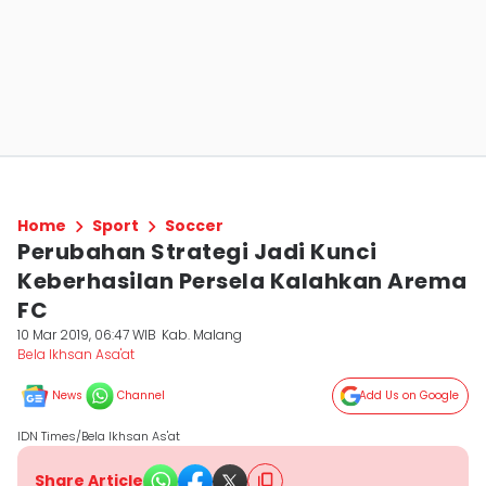
Home
Sport
Soccer
Perubahan Strategi Jadi Kunci
Keberhasilan Persela Kalahkan Arema
FC
10 Mar 2019, 06:47 WIB
Kab. Malang
Bela Ikhsan Asa'at
News
Channel
Add Us on Google
IDN Times/Bela Ikhsan As'at
Share Article