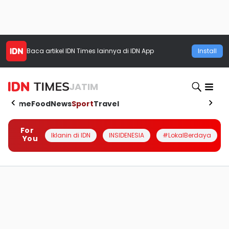
Baca artikel
IDN Times
lainnya di IDN App
Install
JATIM
Home
Food
News
Sport
Travel
For
Iklanin di IDN
INSIDENESIA
#LokalBerdaya
You