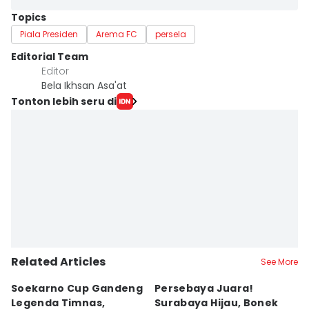
Topics
Piala Presiden
Arema FC
persela
Editorial Team
Editor
Bela Ikhsan Asa'at
Tonton lebih seru di
Related Articles
See More
Soekarno Cup Gandeng
Persebaya Juara!
Fi
Legenda Timnas,
Surabaya Hijau, Bonek
T