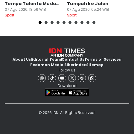
Tempa Talenta Muda
Tumpah ke Jalan
Si
Sepak Bola Indonesia
07 Agu 2026, 18:56 WIB
07 Agu 2026, 05:24 WIB
T
06
Sport
Sport
Sp
About Us
Editorial Team
Contact Us
Terms of Services
Pedoman Media Siber
Index
Sitemap
Follow Us
Download
© 2026 IDN. All Rights Reserved.