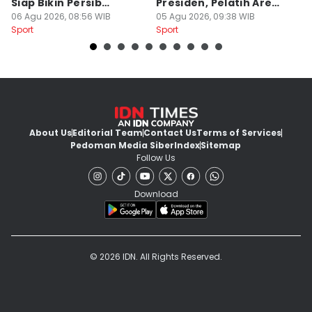
Siap Bikin Persib
Presiden, Pelatih Arema
Kl
Tumbang
06 Agu 2026, 08:56 WIB
Kecewa
05 Agu 2026, 09:38 WIB
M
04
Sport
Sport
Sp
About Us
Editorial Team
Contact Us
Terms of Services
Pedoman Media Siber
Index
Sitemap
Follow Us
Download
© 2026 IDN. All Rights Reserved.