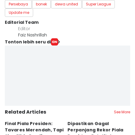
Persebaya
bonek
dewa united
Super League
Update me
Editorial Team
Editor
Faiz Nashrillah
Tonton lebih seru di
Related Articles
See More
Final Piala Presiden:
Dipastikan Gagal
K
Tavares Merendah, Tapi
Perpanjang Rekor Piala
S