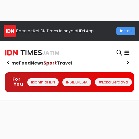
Baca artikel
IDN Times
lainnya di IDN App
Install
JATIM
Home
Food
News
Sport
Travel
For
Iklanin di IDN
INSIDENESIA
#LokalBerdaya
You