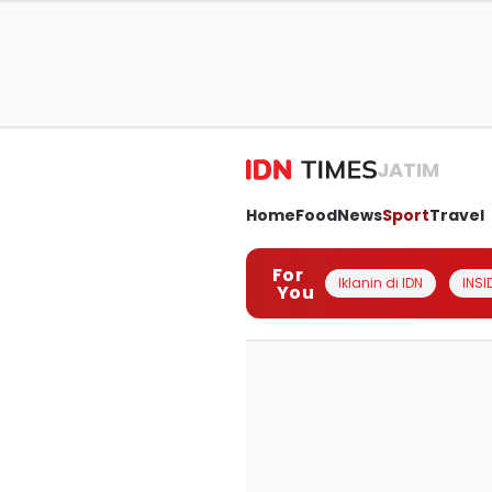
JATIM
Home
Food
News
Sport
Travel
For
Iklanin di IDN
INSI
You