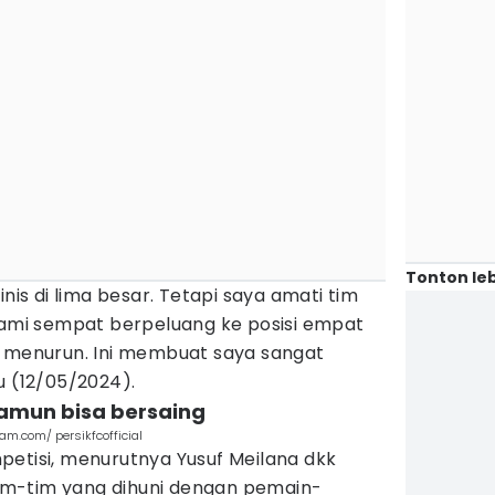
Tonton leb
inis di lima besar. Tetapi saya amati tim
 Kami sempat berpeluang ke posisi empat
m menurun. Ini membuat saya sangat
u (12/05/2024).
 namun bisa bersaing
ram.com/ persikfcofficial
petisi, menurutnya Yusuf Meilana dkk
m-tim yang dihuni dengan pemain-