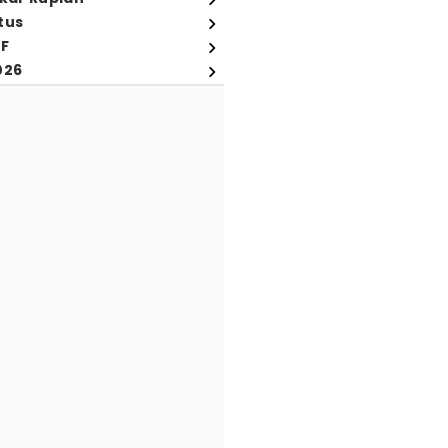
tus
FF
026