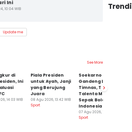
ri Ini
Trendi
4, 10:04 WIB
Update me
See More
gkur di
Piala Presiden
Soekarno Cup
P
esiden, Ini
untuk Ayah, Janji
Gandeng Legenda
S
valuasi
yang Berujung
Timnas, Tempa
B
FC
Juara
Talenta Muda
J
26, 14:03 WIB
08 Agu 2026, 13:42 WIB
Sepak Bola
07
Sport
Sp
Indonesia
07 Agu 2026, 18:56 WIB
Sport