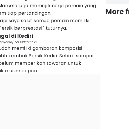
 Marcelo juga memuji kinerja pemain yang
More 
am tiap pertandingan.
etapi saya salut semua pemain memiliki
rsik berprestasi," tuturnya.
al di Kediri
ram.com/ persikfcofficial
udah memiliki gambaran komposisi
tih kembali Persik Kediri. Sebab sampai
 belum memberikan tawaran untuk
uk musim depan.