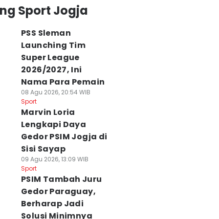
ng Sport Jogja
PSS Sleman
Launching Tim
Super League
2026/2027, Ini
Nama Para Pemain
08 Agu 2026, 20:54 WIB
Sport
Marvin Loria
Lengkapi Daya
ersebaya Juara!
Final Piala
Dipastikan Gaga
urabaya Hijau,
Presiden: Tavares
Perpanjang Reko
Gedor PSIM Jogja di
onek Tumpah ke
Merendah, Tapi
Piala Presiden,
Sisi Sayap
alan
Siap Bikin Persib
Pelatih Arema
09 Agu 2026, 13:09 WIB
 Agu 2026, 05:24 WIB
Tumbang
Kecewa
Sport
ort
06 Agu 2026, 08:56 WIB
05 Agu 2026, 09:38 WI
PSIM Tambah Juru
Sport
Sport
Gedor Paraguay,
Berharap Jadi
Solusi Minimnya