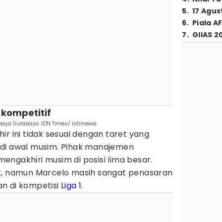
5
.
17 Agus
6
.
Piala A
7
.
GIIAS 2
g kompetitif
baya Surabaya. IDN Times/ istimewa
ir ini tidak sesuai dengan taret yang
 di awal musim. Pihak manajemen
ngakhiri musim di posisi lima besar.
t, namun Marcelo masih sangat penasaran
n di kompetisi
Liga 1
.