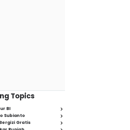
ng Topics
ur BI
o Subianto
ergizi Gratis
ukar Rupiah