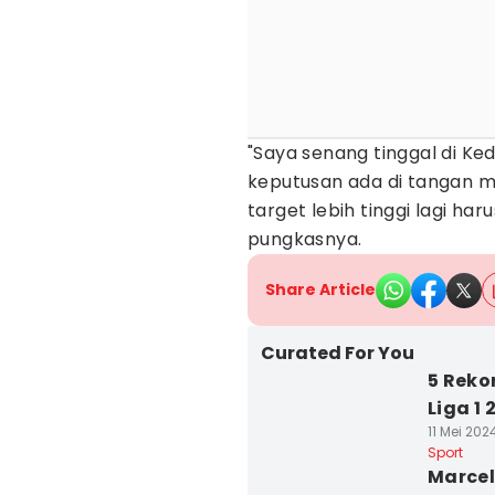
"Saya senang tinggal di Kedir
keputusan ada di tangan 
target lebih tinggi lagi ha
pungkasnya.
Share Article
Curated For You
5 Reko
Liga 1
11 Mei 202
Sport
Marcelo