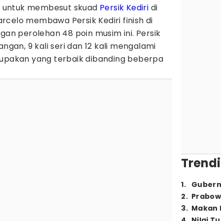
 untuk membesut skuad
Persik Kediri
di
celo membawa Persik Kediri finish di
ngan perolehan 48 poin musim ini. Persik
angan, 9 kali seri dan 12 kali mengalami
rupakan yang terbaik dibanding beberpa
Trendi
1
.
Gubern
2
.
Prabow
3
.
Makan B
4
.
Nilai T