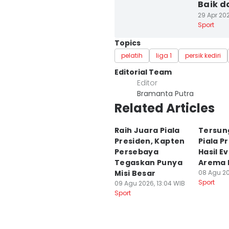
Baik da
29 Apr 202
Sport
Topics
pelatih
liga 1
persik kediri
Editorial Team
Editor
Bramanta Putra
Related Articles
Raih Juara Piala
Tersun
Presiden, Kapten
Piala Pr
Persebaya
Hasil E
Tegaskan Punya
Arema 
Misi Besar
08 Agu 20
Sport
09 Agu 2026, 13:04 WIB
Sport