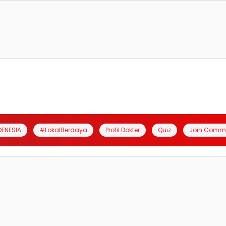
DENESIA
#LokalBerdaya
Profil Dokter
Quiz
Join Comm