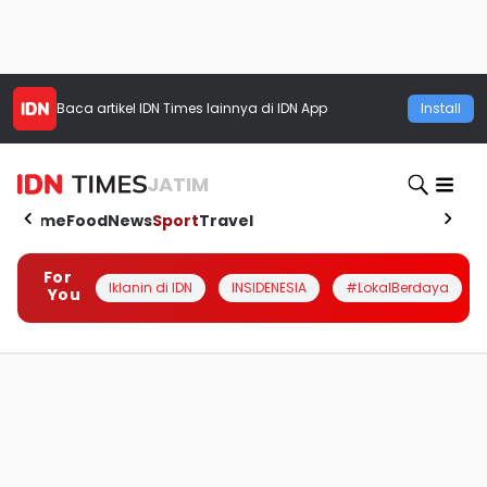
Baca artikel
IDN Times
lainnya di IDN App
Install
JATIM
Home
Food
News
Sport
Travel
For
Iklanin di IDN
INSIDENESIA
#LokalBerdaya
You