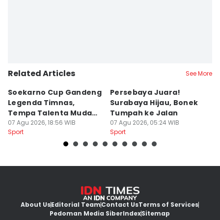
Related Articles
See More
Soekarno Cup Gandeng
Persebaya Juara!
Fi
Legenda Timnas,
Surabaya Hijau, Bonek
T
Tempa Talenta Muda
Tumpah ke Jalan
Si
Sepak Bola Indonesia
07 Agu 2026, 18:56 WIB
07 Agu 2026, 05:24 WIB
T
06
Sport
Sport
Sp
About Us
Editorial Team
Contact Us
Terms of Services
Pedoman Media Siber
Index
Sitemap