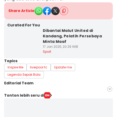
Share Article
Curated For You
Dibantai Malut United di
Kandang, Pelatih Persebaya
Minta Maaf
17 Jan 2025, 20:29 WIB
Sport
Topics
Inspire Me
liverpool fc
Update me
Legenda Sepak Bola
Editorial Team
Editor
Tonton lebih seru di
Ardiansyah Fajar Syahlillah
Editor
Zumrotul Abidin