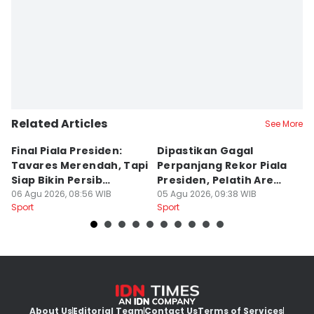
Related Articles
See More
Final Piala Presiden:
Dipastikan Gagal
K
Tavares Merendah, Tapi
Perpanjang Rekor Piala
S
Siap Bikin Persib
Presiden, Pelatih Arema
Kl
Tumbang
06 Agu 2026, 08:56 WIB
Kecewa
05 Agu 2026, 09:38 WIB
M
04
Sport
Sport
Sp
About Us
Editorial Team
Contact Us
Terms of Services