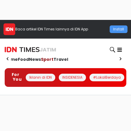
Baca artikel
IDN Times
lainnya di IDN App
Install
JATIM
Home
Food
News
Sport
Travel
For
Iklanin di IDN
INSIDENESIA
#LokalBerdaya
You