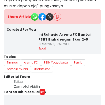
musim depan aja," pungkasnya.
Share Article
Curated For You
Ini Rahasia Arema FC Bantai
PSBS Biak dengan Skor 2-5
16 Mei 2026, 10:53 WIB
Sport
Topics
Timnas
Arema FC
PSIM Yogyakarta
Persib
pemain muda
Update me
Editorial Team
Editor
Zumrotul Abidin
Tonton lebih seru di