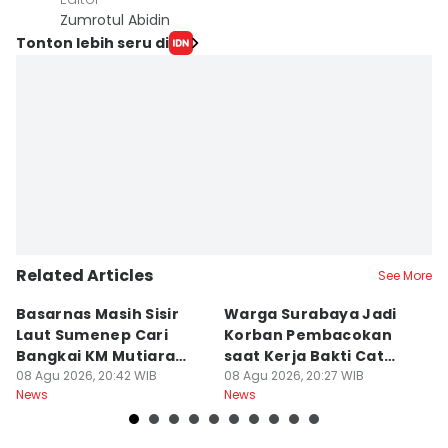
Zumrotul Abidin
Tonton lebih seru di
Related Articles
See More
Basarnas Masih Sisir
Warga Surabaya Jadi
E
Laut Sumenep Cari
Korban Pembacokan
B
Bangkai KM Mutiara
saat Kerja Bakti Cat
P
Sentosa II
08 Agu 2026, 20:42 WIB
Gapura
08 Agu 2026, 20:27 WIB
N
08
News
News
Ne