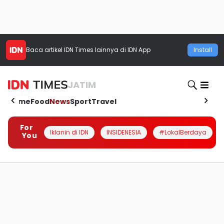
Baca artikel
IDN Times
lainnya di IDN App
Install
JATIM
Home
Food
News
Sport
Travel
For
Iklanin di IDN
INSIDENESIA
#LokalBerdaya
You