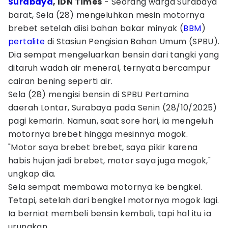
Surabaya
, IDN Times
- Seorang warga Surabaya
barat, Sela (28) mengeluhkan mesin motornya
brebet setelah diisi bahan bakar minyak (
BBM
)
pertalite
di Stasiun Pengisian Bahan Umum (SPBU).
Dia sempat mengeluarkan bensin dari tangki yang
ditaruh wadah air meneral, ternyata bercampur
cairan bening seperti air.
Sela (28) mengisi bensin di SPBU Pertamina
daerah Lontar, Surabaya pada Senin (28/10/2025)
pagi kemarin. Namun, saat sore hari, ia mengeluh
motornya brebet hingga mesinnya mogok.
"Motor saya brebet brebet, saya pikir karena
habis hujan jadi brebet, motor saya juga mogok,"
ungkap dia.
Sela sempat membawa motornya ke bengkel.
Tetapi, setelah dari bengkel motornya mogok lagi.
Ia berniat membeli bensin kembali, tapi hal itu ia
urungkan.