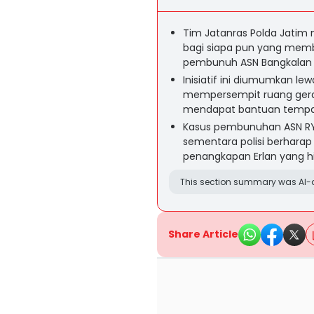
Tim Jatanras Polda Jatim 
bagi siapa pun yang memb
pembunuh ASN Bangkalan 
Inisiatif ini diumumkan le
mempersempit ruang gerak
mendapat bantuan tempa
Kasus pembunuhan ASN RYS 
sementara polisi berharap
penangkapan Erlan yang hi
This section summary was AI-a
Share Article