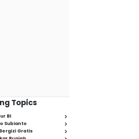
ng Topics
ur BI
o Subianto
ergizi Gratis
ukar Rupiah