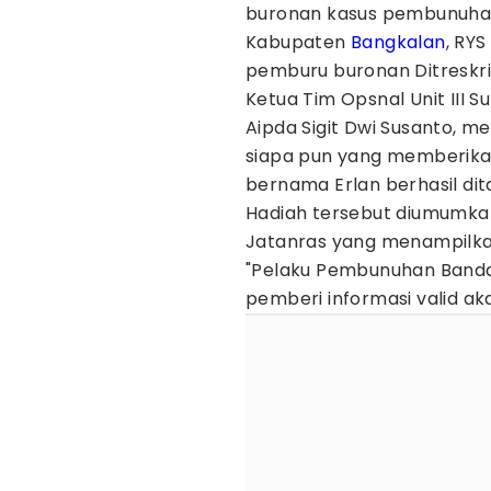
buronan kasus pembunuhan 
Kabupaten
Bangkalan
, RYS
pemburu buronan Ditreskr
Ketua Tim Opsnal Unit III 
Aipda Sigit Dwi Susanto, m
siapa pun yang memberikan
bernama Erlan berhasil di
Hadiah tersebut diumumkan 
Jatanras yang menampilkan 
"Pelaku Pembunuhan Band
pemberi informasi valid a