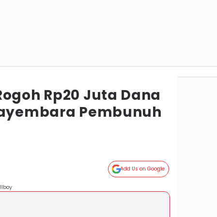
Rogoh Rp20 Juta Dana
 Sayembara Pembunuh
Add Us on Google
llboy