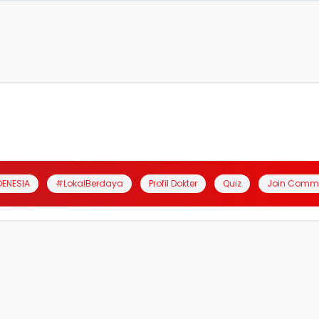
DENESIA
#LokalBerdaya
Profil Dokter
Quiz
Join Comm