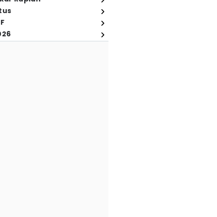
tus
FF
026