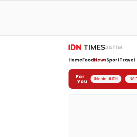
JATIM
Home
Food
News
Sport
Travel
For
Iklanin di IDN
INSI
You