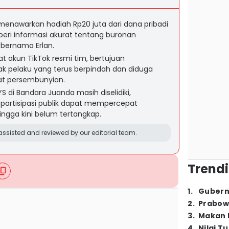
menawarkan hadiah Rp20 juta dari dana pribadi
eri informasi akurat tentang buronan
bernama Erlan.
wat akun TikTok resmi tim, bertujuan
 pelaku yang terus berpindah dan diduga
t persembunyian.
di Bandara Juanda masih diselidiki,
 partisipasi publik dapat mempercepat
ngga kini belum tertangkap.
ssisted and reviewed by our editorial team.
Trendi
1
.
Gubern
2
.
Prabow
3
.
Makan B
4
.
Nilai T