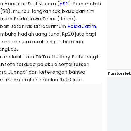
Aparatur Sipil Negara (
ASN
) Pemerintah
 (50), muncul langkah tak biasa dari tim
imum Polda Jawa Timur (Jatim).
Subdit Jatanras Ditreskrimum
Polda Jatim
,
embuka hadiah uang tunai Rp20 juta bagi
 informasi akurat hingga buronan
tangkap.
melalui akun TikTok Hellboy Polisi Langit
foto terduga pelaku disertai tulisan
ara Juanda" dan keterangan bahwa
Tonton leb
kan memperoleh imbalan Rp20 juta.