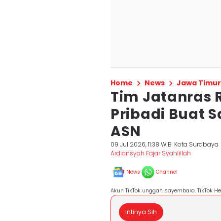
Home
News
Jawa Timur
Tim Jatanras 
Pribadi Buat
ASN
09 Jul 2026, 11:38 WIB
Kota Surabaya
Ardiansyah Fajar Syahlillah
News
Channel
Akun TikTok unggah sayembara. TikTok He
Intinya Sih