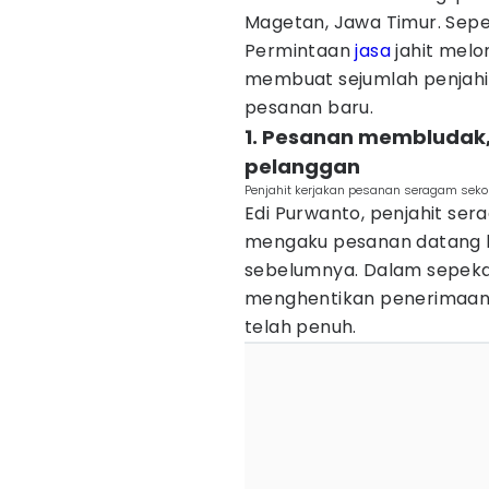
Magetan, Jawa Timur. Seper
Permintaan
jasa
jahit melo
membuat sejumlah penjahi
pesanan baru.
1. Pesanan membludak,
pelanggan
Penjahit kerjakan pesanan seragam sekol
Edi Purwanto, penjahit ser
mengaku pesanan datang l
sebelumnya. Dalam sepekan
menghentikan penerimaan 
telah penuh.