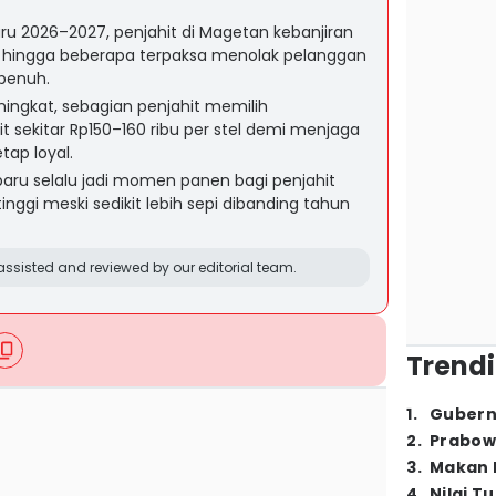
ru 2026–2027, penjahit di Magetan kebanjiran
 hingga beberapa terpaksa menolak pelanggan
 penuh.
ingkat, sebagian penjahit memilih
t sekitar Rp150–160 ribu per stel demi menjaga
ap loyal.
aru selalu jadi momen panen bagi penjahit
inggi meski sedikit lebih sepi dibanding tahun
ssisted and reviewed by our editorial team.
Trendi
1
.
Gubern
2
.
Prabow
3
.
Makan B
4
.
Nilai T