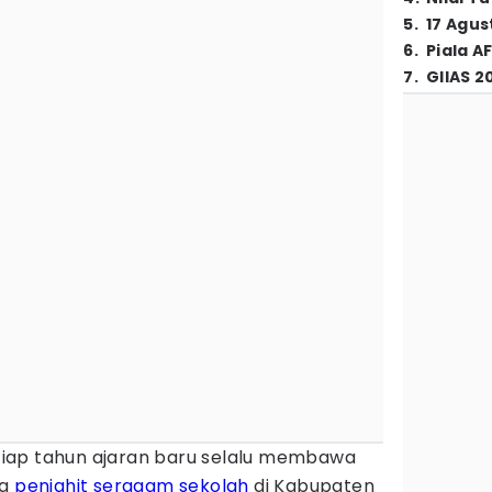
5
.
17 Agus
6
.
Piala A
7
.
GIIAS 2
tiap tahun ajaran baru selalu membawa
ra
penjahit
seragam sekolah
di Kabupaten