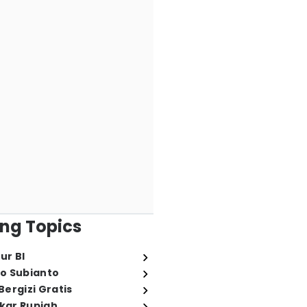
ng Topics
ur BI
o Subianto
ergizi Gratis
ukar Rupiah