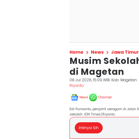
Home
News
Jawa Timur
Musim Sekolah
di Magetan
08 Jul 2026, 15:09 WIB
Kab. Magetan
Riyanto
News
Channel
Edi Purwanto, penjahit seragam di Jala
sekolah. IDN Times/Riyanto.
Intinya Sih