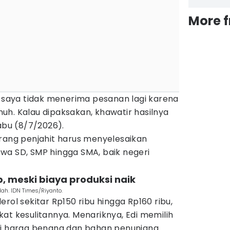
More 
i saya tidak menerima pesanan lagi karena
uh. Kalau dipaksakan, khawatir hasilnya
Rabu (8/7/2026).
orang penjahit harus menyelesaikan
wa SD, SMP hingga SMA, baik negeri
ap, meski biaya produksi naik
ah. IDN Times/Riyanto.
rol sekitar Rp150 ribu hingga Rp160 ribu,
at kesulitannya. Menariknya, Edi memilih
ki harga benang dan bahan penunjang