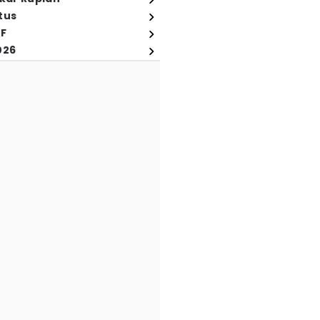
tus
FF
026