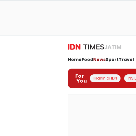
JATIM
Home
Food
News
Sport
Travel
For
Iklanin di IDN
INSI
You