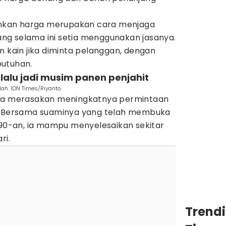
kan harga merupakan cara menjaga
g selama ini setia menggunakan jasanya.
n kain jika diminta pelanggan, dengan
butuhan.
elalu jadi musim panen penjahit
ah. IDN Times/Riyanto.
, juga merasakan meningkatnya permintaan
i. Bersama suaminya yang telah membuka
990-an, ia mampu menyelesaikan sekitar
ri.
Trend