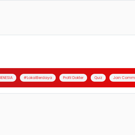
DENESIA
#LokalBerdaya
Profil Dokter
Quiz
Join Comm