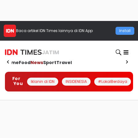
Baca artikel
IDN Times
lainnya di IDN App
Install
JATIM
Home
Food
News
Sport
Travel
For
Iklanin di IDN
INSIDENESIA
#LokalBerdaya
You