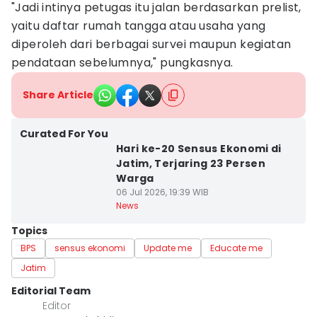
"Jadi intinya petugas itu jalan berdasarkan prelist,
yaitu daftar rumah tangga atau usaha yang
diperoleh dari berbagai survei maupun kegiatan
pendataan sebelumnya," pungkasnya.
Share Article
Curated For You
Hari ke-20 Sensus Ekonomi di
Jatim, Terjaring 23 Persen
Warga
06 Jul 2026, 19:39 WIB
News
Topics
BPS
sensus ekonomi
Update me
Educate me
Jatim
Editorial Team
Editor