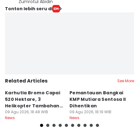
Zumrotul Abidin
Tonton lebih seru di
Related Articles
See More
Karhutla Bromo Capai
Pemantauan Bangkai
U
520 Hektare, 3
KMP Mutiara Sentosa II
A
Helikopter Tambahan
Dihentikan
d
Diterjunkan
09 Agu 2026, 18:48 WIB
09 Agu 2026, 18:19 WIB
09
News
News
Ne