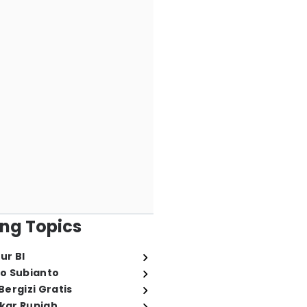
ng Topics
ur BI
o Subianto
ergizi Gratis
ukar Rupiah