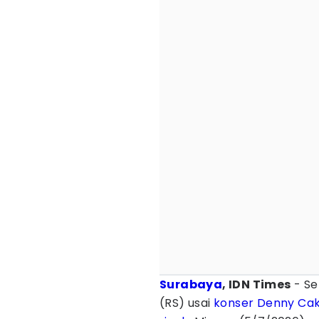
Surabaya
, IDN Times
- Se
(RS) usai
konser
Denny Ca