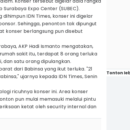
alam. Konser tersebut digelar dala rangka
ub Surabaya Expo Center (SUBEC).
 dihimpun IDN Times, konser ini digelar
 sponsor. Sehingga, penonton tak dipungut
at konser berlangsung pun disebut
rabaya, AKP Hadi Ismanto mengatakan,
 rumah sakit itu, terdapat 8 orang terluka
si, dan satu orang dipulangkan.
parat dari Babinsa yang ikut terluka. "21
Tonton leb
abinsa," ujarnya kepada IDN Times, Senin
logi ricuhnya konser ini. Area konser
nonton pun mulai memasuki melalui pintu
iksaan ketat oleh security internal dan