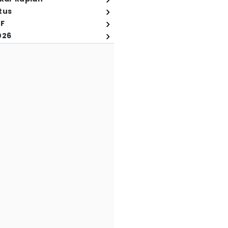
tus
FF
026