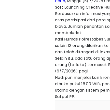
ricuh
, Minggu (5/7/2026) m
Soft Launching Creative H
Berdasarkan informasi yang
atas partisipasi dari para
biaya. Jumlah penonton sa
membeludak.
Kasi Humas Polrestabes Su
selain 12 orang dilarikan ke
dan telah ditangani di loka
Selain itu, ada satu orang a
orang (terluka) termasuk B
(6/7/2026) pagi.
Hadi pun menjelaskan krono
dibuka pukul 16.00 WIB, pe
utama dengan sistem pemer
Satpol PP.