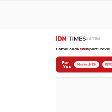
JATIM
Home
Food
News
Sport
Travel
For
Iklanin di IDN
INSI
You