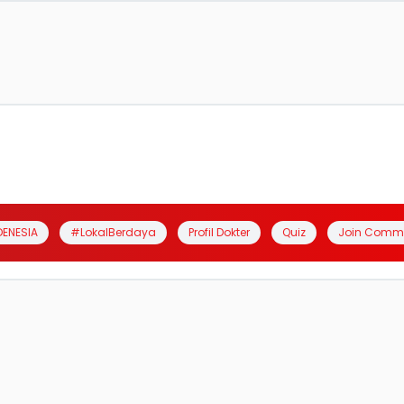
DENESIA
#LokalBerdaya
Profil Dokter
Quiz
Join Comm