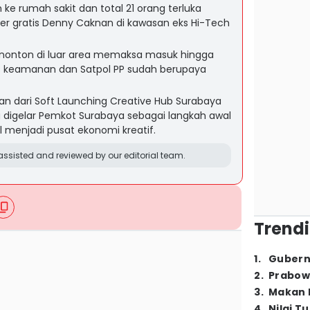
n ke rumah sakit dan total 21 orang terluka
ser gratis Denny Caknan di kawasan eks Hi-Tech
penonton di luar area memaksa masuk hingga
as keamanan dan Satpol PP sudah berupaya
an dari Soft Launching Creative Hub Surabaya
 digelar Pemkot Surabaya sebagai langkah awal
ll menjadi pusat ekonomi kreatif.
ssisted and reviewed by our editorial team.
Trendi
1
.
Gubern
2
.
Prabow
3
.
Makan B
4
.
Nilai T