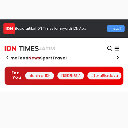
Baca artikel
IDN Times
lainnya di IDN App
Install
JATIM
Home
Food
News
Sport
Travel
For
Iklanin di IDN
INSIDENESIA
#LokalBerdaya
You