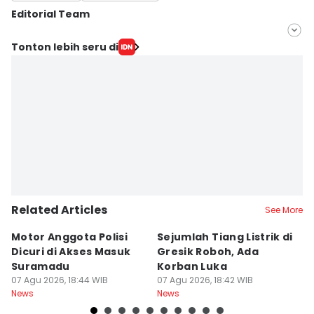
Editorial Team
Editor
Tonton lebih seru di
IDN Times Hyperlocal
Editor
Faiz Nashrillah
Related Articles
See More
Motor Anggota Polisi
Sejumlah Tiang Listrik di
A
Dicuri di Akses Masuk
Gresik Roboh, Ada
P
Suramadu
Korban Luka
S
07 Agu 2026, 18:44 WIB
07 Agu 2026, 18:42 WIB
K
07
News
News
Ne